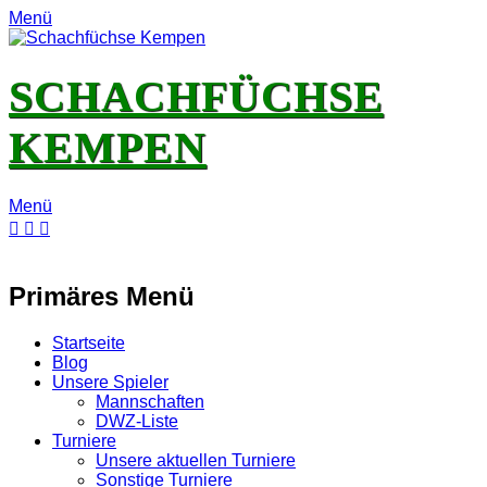
Menü
SCHACHFÜCHSE
KEMPEN
Menü
E-
Feed
YouTube
Instagram
Mail
Primäres Menü
Zum
Startseite
Inhalt
Blog
springen
Unsere Spieler
Mannschaften
DWZ-Liste
Turniere
Unsere aktuellen Turniere
Sonstige Turniere