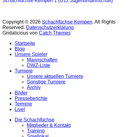
Schachfüchse Kempen 1 (U12 Jugendmannschaft)
Copyright © 2026
Schachfüchse Kempen
. All Rights
Reserved.
Datenschutzerklärung
Gridalicious von
Catch Themes
Nach
Startseite
oben
Blog
scrollen
Unsere Spieler
Mannschaften
DWZ-Liste
Turniere
Unsere aktuellen Turniere
Sonstige Turniere
Archiv
Bilder
Presseberichte
Termine
Live!
Die Schachfüchse
Mitglieder & Kontakt
Training
Spiellokal