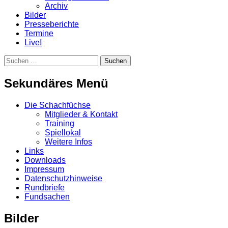
Archiv
Bilder
Presseberichte
Termine
Live!
Suchen
Suchen
nach:
Sekundäres Menü
Zum
Die Schachfüchse
Inhalt
Mitglieder & Kontakt
springen
Training
Spiellokal
Weitere Infos
Links
Downloads
Impressum
Datenschutzhinweise
Rundbriefe
Fundsachen
Bilder