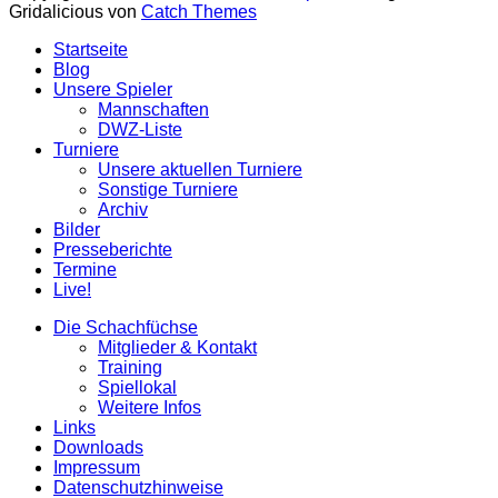
Gridalicious von
Catch Themes
Nach
Startseite
oben
Blog
scrollen
Unsere Spieler
Mannschaften
DWZ-Liste
Turniere
Unsere aktuellen Turniere
Sonstige Turniere
Archiv
Bilder
Presseberichte
Termine
Live!
Die Schachfüchse
Mitglieder & Kontakt
Training
Spiellokal
Weitere Infos
Links
Downloads
Impressum
Datenschutzhinweise