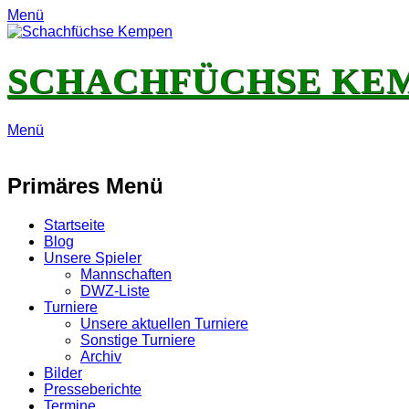
Menü
SCHACHFÜCHSE KE
Menü
E-
Feed
YouTube
Instagram
Mail
Primäres Menü
Zum
Startseite
Inhalt
Blog
springen
Unsere Spieler
Mannschaften
DWZ-Liste
Turniere
Unsere aktuellen Turniere
Sonstige Turniere
Archiv
Bilder
Presseberichte
Termine