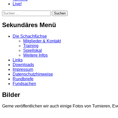
Live!
Suchen
Suchen
nach:
Sekundäres Menü
Zum
Die Schachfüchse
Inhalt
Mitglieder & Kontakt
springen
Training
Spiellokal
Weitere Infos
Links
Downloads
Impressum
Datenschutzhinweise
Rundbriefe
Fundsachen
Bilder
Gerne veröffentlichen wir auch einige Fotos von Turnieren, Even