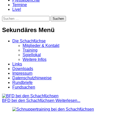
Presseberichte
Termine
Live!
Suchen
Suchen
nach:
Sekundäres Menü
Zum
Die Schachfüchse
Inhalt
Mitglieder & Kontakt
springen
Training
Spiellokal
Weitere Infos
Links
Downloads
Impressum
Datenschutzhinweise
Rundbriefe
Fundsachen
BFD bei den Schachfüchsen
Weiterlesen...