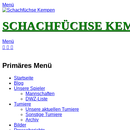
Menü
SCHACHFÜCHSE KE
Menü
E-
Feed
YouTube
Instagram
Mail
Primäres Menü
Zum
Startseite
Inhalt
Blog
springen
Unsere Spieler
Mannschaften
DWZ-Liste
Turniere
Unsere aktuellen Turniere
Sonstige Turniere
Archiv
Bilder