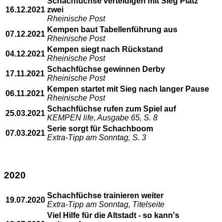
Schachfüchse verteidigen mit Sieg Platz
16.12.2021
zwei
Rheinische Post
Kempen baut Tabellenführung aus
07.12.2021
Rheinische Post
Kempen siegt nach Rückstand
04.12.2021
Rheinische Post
Schachfüchse gewinnen Derby
17.11.2021
Rheinische Post
Kempen startet mit Sieg nach langer Pause
06.11.2021
Rheinische Post
Schachfüchse rufen zum Spiel auf
25.03.2021
KEMPEN life, Ausgabe 65, S. 8
Serie sorgt für Schachboom
07.03.2021
Extra-Tipp am Sonntag, S. 3
2020
Schachfüchse trainieren weiter
19.07.2020
Extra-Tipp am Sonntag, Titelseite
Viel Hilfe für die Altstadt - so kann's