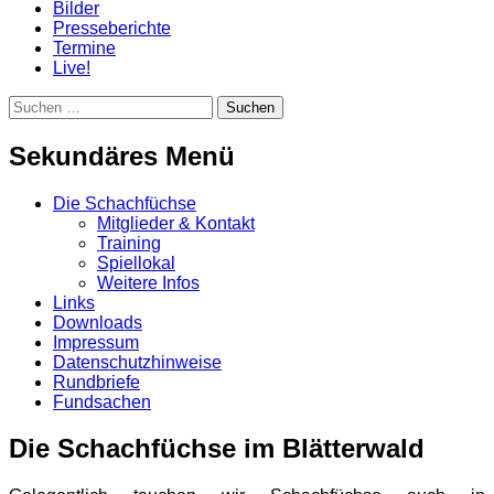
Bilder
Presseberichte
Termine
Live!
Suchen
Suchen
nach:
Sekundäres Menü
Zum
Die Schachfüchse
Inhalt
Mitglieder & Kontakt
springen
Training
Spiellokal
Weitere Infos
Links
Downloads
Impressum
Datenschutzhinweise
Rundbriefe
Fundsachen
Die Schachfüchse im Blätterwald