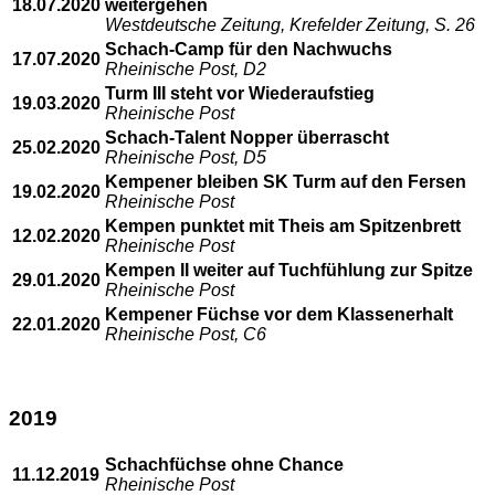
18.07.2020
weitergehen
Westdeutsche Zeitung, Krefelder Zeitung, S. 26
Schach-Camp für den Nachwuchs
17.07.2020
Rheinische Post, D2
Turm III steht vor Wiederaufstieg
19.03.2020
Rheinische Post
Schach-Talent Nopper überrascht
25.02.2020
Rheinische Post, D5
Kempener bleiben SK Turm auf den Fersen
19.02.2020
Rheinische Post
Kempen punktet mit Theis am Spitzenbrett
12.02.2020
Rheinische Post
Kempen II weiter auf Tuchfühlung zur Spitze
29.01.2020
Rheinische Post
Kempener Füchse vor dem Klassenerhalt
22.01.2020
Rheinische Post, C6
2019
Schachfüchse ohne Chance
11.12.2019
Rheinische Post