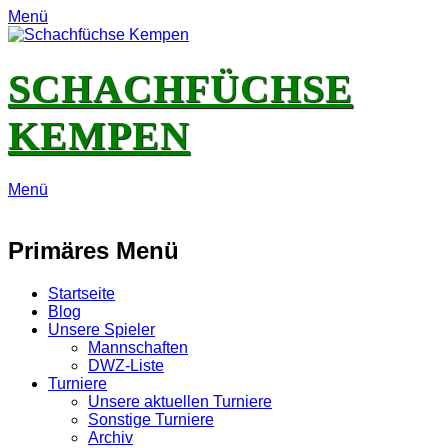
Menü
SCHACHFÜCHSE
KEMPEN
Menü
E-
Feed
YouTube
Instagram
Mail
Primäres Menü
Zum
Startseite
Inhalt
Blog
springen
Unsere Spieler
Mannschaften
DWZ-Liste
Turniere
Unsere aktuellen Turniere
Sonstige Turniere
Archiv