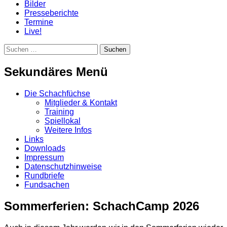
Bilder
Presseberichte
Termine
Live!
Suchen
Suchen
nach:
Sekundäres Menü
Zum
Die Schachfüchse
Inhalt
Mitglieder & Kontakt
springen
Training
Spiellokal
Weitere Infos
Links
Downloads
Impressum
Datenschutzhinweise
Rundbriefe
Fundsachen
Sommerferien: SchachCamp 2026