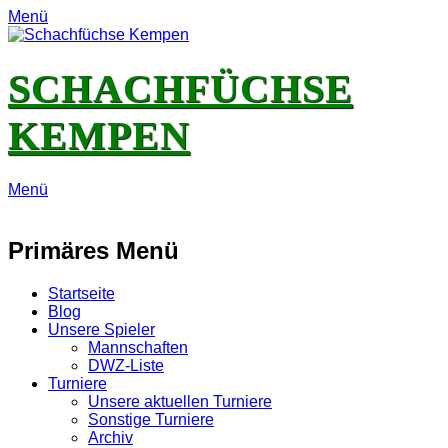
Menü
SCHACHFÜCHSE
KEMPEN
Menü
E-
Feed
YouTube
Instagram
Mail
Primäres Menü
Zum
Startseite
Inhalt
Blog
springen
Unsere Spieler
Mannschaften
DWZ-Liste
Turniere
Unsere aktuellen Turniere
Sonstige Turniere
Archiv