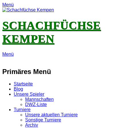
Menü
SCHACHFÜCHSE
KEMPEN
Menü
E-
Feed
YouTube
Instagram
Mail
Primäres Menü
Zum
Startseite
Inhalt
Blog
springen
Unsere Spieler
Mannschaften
DWZ-Liste
Turniere
Unsere aktuellen Turniere
Sonstige Turniere
Archiv