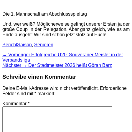
Die 1. Mannschaft am Abschlussspieltag
Und, wer weiß? Möglicherweise gelingt unserer Ersten ja der
große Coup in der Relegation. Aber ganz gleich, wie es am
Ende ausgeht: Wir sind schon jetzt stolz auf Euch!
Kategorien
Schlagworte
Bericht
Saison
,
Senioren
Beitragsnavigation
Vorheriger
← Vorheriger
Erfolgreiche U20: Souveräner Meister in der
Beitrag:
Verbandsliga
Nächster
Nächster →
Der Stadtmeister 2026 heißt Göran Barz
Beitrag:
Schreibe einen Kommentar
Deine E-Mail-Adresse wird nicht veröffentlicht.
Erforderliche
Felder sind mit
*
markiert
Kommentar
*