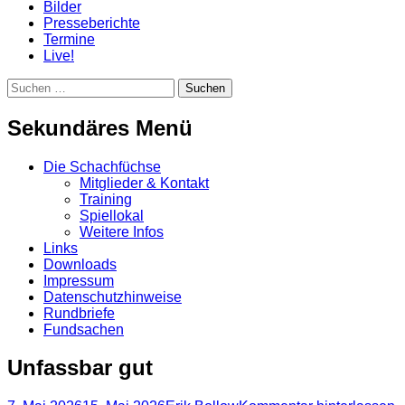
Bilder
Presseberichte
Termine
Live!
Suchen
Suchen
nach:
Sekundäres Menü
Zum
Die Schachfüchse
Inhalt
Mitglieder & Kontakt
springen
Training
Spiellokal
Weitere Infos
Links
Downloads
Impressum
Datenschutzhinweise
Rundbriefe
Fundsachen
Unfassbar gut