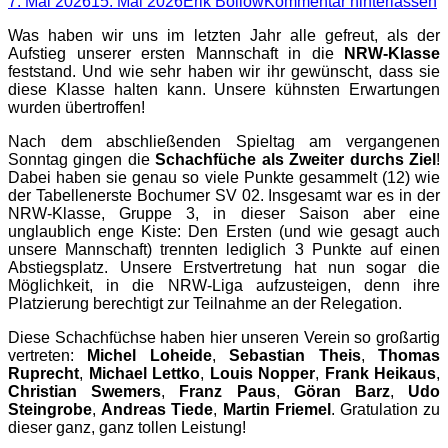
Posted
Autor
7. Mai 2026
15. Mai 2026
Erik Bollow
Kommentar hinterlassen
on
Was haben wir uns im letzten Jahr alle gefreut, als der
Aufstieg unserer ersten Mannschaft in die
NRW-Klasse
feststand. Und wie sehr haben wir ihr gewünscht, dass sie
diese Klasse halten kann. Unsere kühnsten Erwartungen
wurden übertroffen!
Nach dem abschließenden Spieltag am vergangenen
Sonntag gingen die
Schachfüche als Zweiter durchs Ziel
!
Dabei haben sie genau so viele Punkte gesammelt (12) wie
der Tabellenerste Bochumer SV 02. Insgesamt war es in der
NRW-Klasse, Gruppe 3, in dieser Saison aber eine
unglaublich enge Kiste: Den Ersten (und wie gesagt auch
unsere Mannschaft) trennten lediglich 3 Punkte auf einen
Abstiegsplatz. Unsere Erstvertretung hat nun sogar die
Möglichkeit, in die NRW-Liga aufzusteigen, denn ihre
Platzierung berechtigt zur Teilnahme an der Relegation.
Diese Schachfüchse haben hier unseren Verein so großartig
vertreten:
Michel Loheide
,
Sebastian Theis
,
Thomas
Ruprecht
,
Michael Lettko
,
Louis Nopper
,
Frank Heikaus
,
Christian Swemers
,
Franz Paus
,
Göran Barz
,
Udo
Steingrobe
,
Andreas Tiede
,
Martin Friemel
. Gratulation zu
dieser ganz, ganz tollen Leistung!