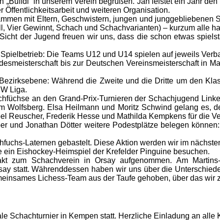
 „Buffdi“ in unserem Verein begrüßen. Jan leistet ein Jahr den 
 Öffentlichkeitsarbeit und weiteren Organisation.
ammen mit Eltern, Geschwistern, jungen und junggebliebenen S
ll, Vier Gewinnt, Schach und Schachvarianten) – kurzum alle h
icht der Jugend freuen wir uns, dass die schon etwas spiel
pielbetrieb: Die Teams U12 und U14 spielen auf jeweils Verb
esmeisterschaft bis zur Deutschen Vereinsmeisterschaft in Ma
ezirksebene: Während die Zweite und die Dritte um den Klass
RW Liga.
chfüchse an den Grand-Prix-Turnieren der Schachjugend Linker
 Wolfsberg. Elsa Heilmann und Moritz Schwind gelang es, den
Joel Reuscher, Frederik Hesse und Mathilda Kempkens für die V
 und Jonathan Dötter weitere Podestplätze belegen können:
fuchs-Laternen gebastelt. Diese Aktion werden wir im nächste
 ein Eishockey-Heimspiel der Krefelder Pinguine besuchen.
akt zum Schachverein in Orsay aufgenommen. Am Martins-
ay statt. Währenddessen haben wir uns über die Unterschie
einsames Lichess-Team aus der Taufe gehoben, über das wir zu
e Schachturnier in Kempen statt. Herzliche Einladung an alle K