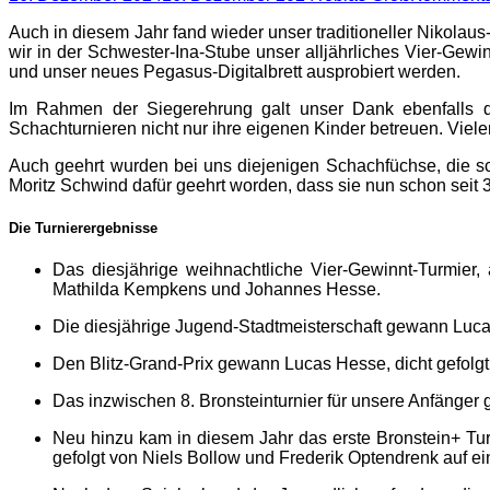
on
Auch in diesem Jahr fand wieder unser traditioneller Nikola
wir in der Schwester-Ina-Stube unser alljährliches Vier-Gew
und unser neues Pegasus-Digitalbrett ausprobiert werden.
Im Rahmen der Siegerehrung galt unser Dank ebenfalls de
Schachturnieren nicht nur ihre eigenen Kinder betreuen. Viele
Auch geehrt wurden bei uns diejenigen Schachfüchse, die s
Moritz Schwind dafür geehrt worden, dass sie nun schon seit 3
Die Turnierergebnisse
Das diesjährige weihnachtliche Vier-Gewinnt-Turmie
Mathilda Kempkens und Johannes Hesse.
Die diesjährige Jugend-Stadtmeisterschaft gewann Luc
Den Blitz-Grand-Prix gewann Lucas Hesse, dicht gefolgt
Das inzwischen 8. Bronsteinturnier für unsere Anfäng
Neu hinzu kam in diesem Jahr das erste Bronstein+ Turn
gefolgt von Niels Bollow und Frederik Optendrenk auf ei