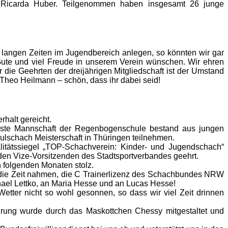
d Ricarda Huber. Teilgenommen haben insgesamt 26 junge
langen Zeiten im Jugendbereich anlegen, so könnten wir gar
 Gute und viel Freude in unserem Verein wünschen. Wir ehren
r die Geehrten der dreijährigen Mitgliedschaft ist der Umstand
 Theo Heilmann – schön, dass ihr dabei seid!
rhalt gereicht.
 erste Mannschaft der Regenbogenschule bestand aus jungen
ulschach Meisterschaft in Thüringen teilnehmen.
tätssiegel „TOP-Schachverein: Kinder- und Jugendschach“
den Vize-Vorsitzenden des Stadtsportverbandes geehrt.
 folgenden Monaten stolz.
 die Zeit nahmen, die C Trainerlizenz des Schachbundes NRW
chael Lettko, an Maria Hesse und an Lucas Hesse!
etter nicht so wohl gesonnen, so dass wir viel Zeit drinnen
ung wurde durch das Maskottchen Chessy mitgestaltet und