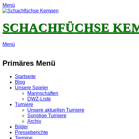
Menü
SCHACHFÜCHSE KE
Menü
E-
Feed
YouTube
Instagram
Mail
Primäres Menü
Zum
Startseite
Inhalt
Blog
springen
Unsere Spieler
Mannschaften
DWZ-Liste
Turniere
Unsere aktuellen Turniere
Sonstige Turniere
Archiv
Bilder
Presseberichte
Termine