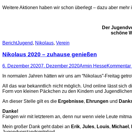
Weitere Aktionen haben wir schon überlegt – dazu aber mehr 
Der Jugendvo
schöne W
Kategorien
Schlagworte
Bericht
Jugend
,
Nikolaus
,
Verein
Nikolaus 2020 – zuhause genießen
Posted
Autor
6. Dezember 2020
7. Dezember 2020
Armin Hesse
Kommentar 
on
In normalen Jahren hätten wir uns am “Nikolaus”-Freitag get
All das war bekanntlich nicht möglich. Und online lässt si
Form von kleinen Päckchen zu den Kindern und Jugendlichen
An dieser Stelle gilt es die
Ergebnisse
,
Ehrungen
und
Dank
Danke!
Fangen wir mit letzterem an, denn nur wenn viele Leute mitma
Mein großer Dank geht dabei an
Erik
,
Jules
,
Louis
,
Michael
,
Jugendvorstandsmitglied.