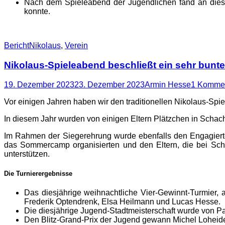
Nach dem Spieleabend der Jugendlichen fand an diesem
konnte.
Kategorien
Schlagworte
Bericht
Nikolaus
,
Verein
Nikolaus-Spieleabend beschließt ein sehr bunt
Posted
Autor
19. Dezember 2023
23. Dezember 2023
Armin Hesse
1 Komme
on
Vor einigen Jahren haben wir den traditionellen Nikolaus-Spi
In diesem Jahr wurden von einigen Eltern Plätzchen in Schach
Im Rahmen der Siegerehrung wurde ebenfalls den Engagierten
das Sommercamp organisierten und den Eltern, die bei Scha
unterstützen.
Die Turnierergebnisse
Das diesjährige weihnachtliche Vier-Gewinnt-Turmier,
Frederik Optendrenk, Elsa Heilmann und Lucas Hesse.
Die diesjährige Jugend-Stadtmeisterschaft wurde von 
Den Blitz-Grand-Prix der Jugend gewann Michel Loheide