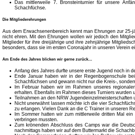
Das mittlerweile 7. Bronsteinturnier für unsere A
Schachfüchse.
Die Mitgliederehrungen
Aus dem Erwachsenenbereich kennt man Ehrungen zur 25-jähr
nicht ehren. Mit den Ehrungen wollen wir jedoch den Mitgli
Mitglieder für ihre dreijährige und ihre zehnjährige Mitglied
besonders, dass sie im ersten Coronajahr in unseren Verein e
Am Ende des Jahres blicken wir gerne zurück…
Anfang des Jahres durfte unsere erste Jugend noch in de
Ende Januar haben wir in der Regenbogenschule bei 
Schachfüchsen und gewann nicht nur die Kreis-, sonder
Im Februar haben wir im Rahmen unseres regionalen
erhalten. Ebenfalls im Rahmen dieses Turniers wurden 
Teilnahmen an den NRW Jugendeinzelmeisterschaften un
Nicht unerwähnt lassen möchte ich die vier Schachfüc
zu erlangen. Vielen Dank an die C Trainer in unseren R
Im Sommer hatten wir zum mittlerweile dritten Mal ein
verbringen mussten.
Zum krönenden Abschluss des Camps war die Deutsch
nachmittags haben wir auf dem Buttermarkt die Schachbr