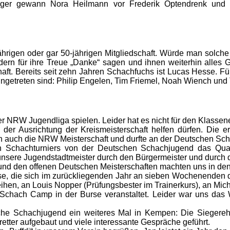
nfänger gewann Nora Heilmann vor Frederik Optendrenk un
igen oder gar 50-jährigen Mitgliedschaft. Würde man solche 
edern für ihre Treue „Danke“ sagen und ihnen weiterhin alles
schaft. Bereits seit zehn Jahren Schachfuchs ist Lucas Hesse. Fü
ingetreten sind: Philip Engelen, Tim Friemel, Noah Wiench und
r NRW Jugendliga spielen. Leider hat es nicht für den Klassene
der Ausrichtung der Kreismeisterschaft helfen dürfen. Die
n auch die NRW Meisterschaft und durfte an der Deutschen Sch
 Schachturniers von der Deutschen Schachjugend das Quali
unsere Jugendstadtmeister durch den Bürgermeister und durch 
d den offenen Deutschen Meisterschaften machten uns in den
hse, die sich im zurückliegenden Jahr an sieben Wochenenden
eihen, an Louis Nopper (Prüfungsbester im Trainerkurs), an Mi
 Schach Camp in der Burse veranstaltet. Leider war uns das W
e Schachjugend ein weiteres Mal in Kempen: Die Siegerehr
etter aufgebaut und viele interessante Gespräche geführt.