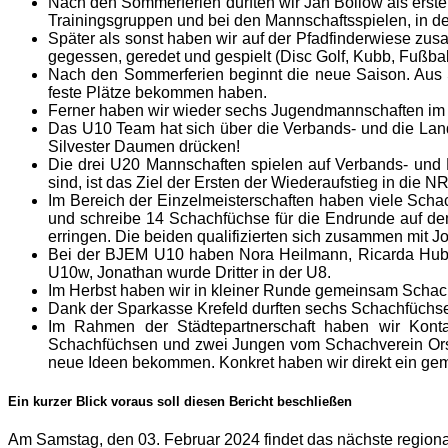
Nach den Sommerferien durften wir Jan Bollow als ersten
Trainingsgruppen und bei den Mannschaftsspielen, in der
Später als sonst haben wir auf der Pfadfinderwiese zus
gegessen, geredet und gespielt (Disc Golf, Kubb, Fußba
Nach den Sommerferien beginnt die neue Saison. Aus S
feste Plätze bekommen haben.
Ferner haben wir wieder sechs Jugendmannschaften im S
Das U10 Team hat sich über die Verbands- und die Land
Silvester Daumen drücken!
Die drei U20 Mannschaften spielen auf Verbands- und B
sind, ist das Ziel der Ersten der Wiederaufstieg in die N
Im Bereich der Einzelmeisterschaften haben viele Scha
und schreibe 14 Schachfüchse für die Endrunde auf dem
erringen. Die beiden qualifizierten sich zusammen mit 
Bei der BJEM U10 haben Nora Heilmann, Ricarda Huber
U10w, Jonathan wurde Dritter in der U8.
Im Herbst haben wir in kleiner Runde gemeinsam Schach
Dank der Sparkasse Krefeld durften sechs Schachfüchse
Im Rahmen der Städtepartnerschaft haben wir Kont
Schachfüchsen und zwei Jungen vom Schachverein Ors
neue Ideen bekommen. Konkret haben wir direkt ein gem
Ein kurzer Blick voraus soll diesen Bericht beschließen
Am Samstag, den 03. Februar 2024 findet das nächste regional