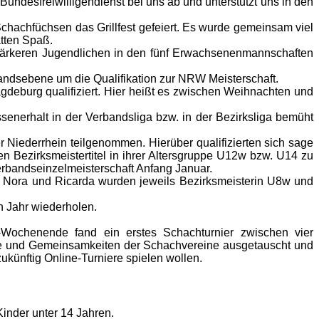
Bundesfreiwilligendienst bei uns ab und unterstützt uns in den
chachfüchsen das Grillfest gefeiert. Es wurde gemeinsam viel
atten Spaß.
stärkeren Jugendlichen in den fünf Erwachsenenmannschaften
andsebene um die Qualifikation zur NRW Meisterschaft.
gdeburg qualifiziert. Hier heißt es zwischen Weihnachten und
enerhalt in der Verbandsliga bzw. in der Bezirksliga bemüht
 Niederrhein teilgenommen. Hierüber qualifizierten sich sage
 Bezirksmeistertitel in ihrer Altersgruppe U12w bzw. U14 zu
erbandseinzelmeisterschaft Anfang Januar.
 Nora und Ricarda wurden jeweils Bezirksmeisterin U8w und
n Jahr wiederholen.
Wochenende fand ein erstes Schachturnier zwischen vier
de und Gemeinsamkeiten der Schachvereine ausgetauscht und
künftig Online-Turniere spielen wollen.
inder unter 14 Jahren.