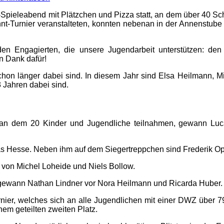
us-Spieleabend mit Plätzchen und Pizza statt, an dem über 40 
innt-Turnier veranstalteten, konnten nebenan in der Annenstub
n Engagierten, die unsere Jugendarbeit unterstützen: den T
n Dank dafür!
chon länger dabei sind. In diesem Jahr sind Elsa Heilmann, M
 Jahren dabei sind.
r, an dem 20 Kinder und Jugendliche teilnahmen, gewann Lu
as Hesse. Neben ihm auf dem Siegertreppchen sind Frederik 
 von Michel Loheide und Niels Bollow.
er gewann Nathan Lindner vor Nora Heilmann und Ricarda Hube
ier, welches sich an alle Jugendlichen mit einer DWZ über 799
nem geteilten zweiten Platz.