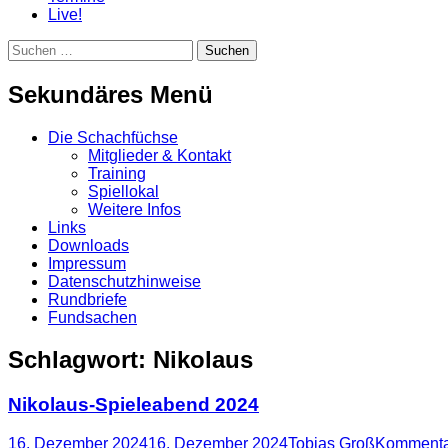
Live!
Suchen
Suchen
nach:
Sekundäres Menü
Zum
Die Schachfüchse
Inhalt
Mitglieder & Kontakt
springen
Training
Spiellokal
Weitere Infos
Links
Downloads
Impressum
Datenschutzhinweise
Rundbriefe
Fundsachen
Schlagwort:
Nikolaus
Nikolaus-Spieleabend 2024
Posted
Autor
16. Dezember 2024
16. Dezember 2024
Tobias Groß
Kommentar