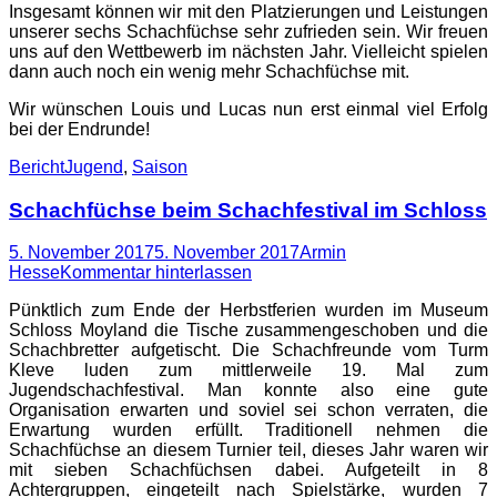
Insgesamt können wir mit den Platzierungen und Leistungen
unserer sechs Schachfüchse sehr zufrieden sein. Wir freuen
uns auf den Wettbewerb im nächsten Jahr. Vielleicht spielen
dann auch noch ein wenig mehr Schachfüchse mit.
Wir wünschen Louis und Lucas nun erst einmal viel Erfolg
bei der Endrunde!
Kategorien
Schlagworte
Bericht
Jugend
,
Saison
Schachfüchse beim Schachfestival im Schloss
Posted
Autor
5. November 2017
5. November 2017
Armin
on
Hesse
Kommentar hinterlassen
Pünktlich zum Ende der Herbstferien wurden im Museum
Schloss Moyland die Tische zusammengeschoben und die
Schachbretter aufgetischt. Die Schachfreunde vom Turm
Kleve luden zum mittlerweile 19. Mal zum
Jugendschachfestival. Man konnte also eine gute
Organisation erwarten und soviel sei schon verraten, die
Erwartung wurden erfüllt. Traditionell nehmen die
Schachfüchse an diesem Turnier teil, dieses Jahr waren wir
mit sieben Schachfüchsen dabei. Aufgeteilt in 8
Achtergruppen, eingeteilt nach Spielstärke, wurden 7