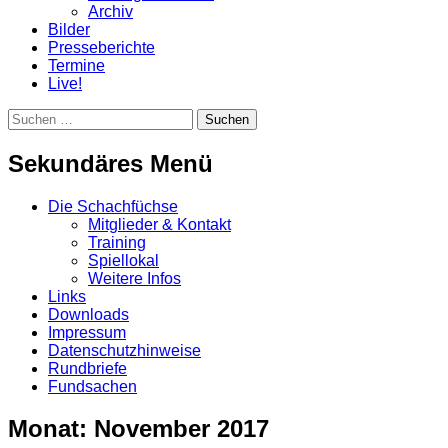
Archiv
Bilder
Presseberichte
Termine
Live!
Suchen
Suchen
nach:
Sekundäres Menü
Zum
Die Schachfüchse
Inhalt
Mitglieder & Kontakt
springen
Training
Spiellokal
Weitere Infos
Links
Downloads
Impressum
Datenschutzhinweise
Rundbriefe
Fundsachen
Monat:
November 2017