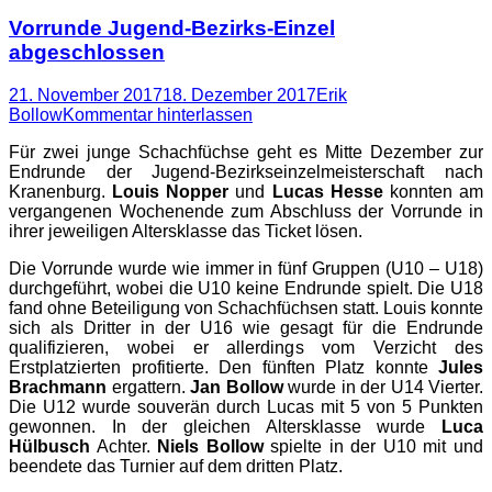
Vorrunde Jugend-Bezirks-Einzel
abgeschlossen
Posted
Autor
21. November 2017
18. Dezember 2017
Erik
on
Bollow
Kommentar hinterlassen
Für zwei junge Schachfüchse geht es Mitte Dezember zur
Endrunde der Jugend-Bezirkseinzelmeisterschaft nach
Kranenburg.
Louis Nopper
und
Lucas Hesse
konnten am
vergangenen Wochenende zum Abschluss der Vorrunde in
ihrer jeweiligen Altersklasse das Ticket lösen.
Die Vorrunde wurde wie immer in fünf Gruppen (U10 – U18)
durchgeführt, wobei die U10 keine Endrunde spielt. Die U18
fand ohne Beteiligung von Schachfüchsen statt. Louis konnte
sich als Dritter in der U16 wie gesagt für die Endrunde
qualifizieren, wobei er allerdings vom Verzicht des
Erstplatzierten profitierte. Den fünften Platz konnte
Jules
Brachmann
ergattern.
Jan Bollow
wurde in der U14 Vierter.
Die U12 wurde souverän durch Lucas mit 5 von 5 Punkten
gewonnen. In der gleichen Altersklasse wurde
Luca
Hülbusch
Achter.
Niels Bollow
spielte in der U10 mit und
beendete das Turnier auf dem dritten Platz.