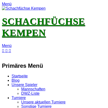
Menü
SCHACHFÜCHSE
KEMPEN
Menü
E-
Feed
YouTube
Instagram
Mail
Primäres Menü
Zum
Startseite
Inhalt
Blog
springen
Unsere Spieler
Mannschaften
DWZ-Liste
Turniere
Unsere aktuellen Turniere
Sonstige Turniere