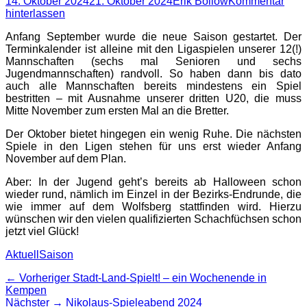
Posted
Autor
14. Oktober 2024
21. Oktober 2024
Erik Bollow
Kommentar
on
hinterlassen
Anfang September wurde die neue Saison gestartet. Der
Terminkalender ist alleine mit den Ligaspielen unserer 12(!)
Mannschaften (sechs mal Senioren und sechs
Jugendmannschaften) randvoll. So haben dann bis dato
auch alle Mannschaften bereits mindestens ein Spiel
bestritten – mit Ausnahme unserer dritten U20, die muss
Mitte November zum ersten Mal an die Bretter.
Der Oktober bietet hingegen ein wenig Ruhe. Die nächsten
Spiele in den Ligen stehen für uns erst wieder Anfang
November auf dem Plan.
Aber: In der Jugend geht’s bereits ab Halloween schon
wieder rund, nämlich im Einzel in der Bezirks-Endrunde, die
wie immer auf dem Wolfsberg stattfinden wird. Hierzu
wünschen wir den vielen qualifizierten Schachfüchsen schon
jetzt viel Glück!
Kategorien
Schlagworte
Aktuell
Saison
Beitragsnavigation
Vorheriger
← Vorheriger
Stadt-Land-Spielt! – ein Wochenende in
Beitrag:
Kempen
Nächster
Nächster →
Nikolaus-Spieleabend 2024