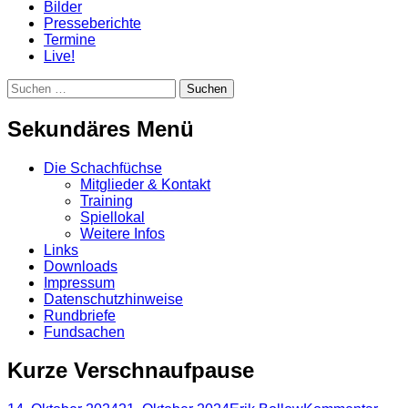
Bilder
Presseberichte
Termine
Live!
Suchen
Suchen
nach:
Sekundäres Menü
Zum
Die Schachfüchse
Inhalt
Mitglieder & Kontakt
springen
Training
Spiellokal
Weitere Infos
Links
Downloads
Impressum
Datenschutzhinweise
Rundbriefe
Fundsachen
Kurze Verschnaufpause