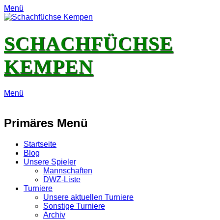
Menü
SCHACHFÜCHSE
KEMPEN
Menü
E-
Feed
YouTube
Instagram
Mail
Primäres Menü
Zum
Startseite
Inhalt
Blog
springen
Unsere Spieler
Mannschaften
DWZ-Liste
Turniere
Unsere aktuellen Turniere
Sonstige Turniere
Archiv