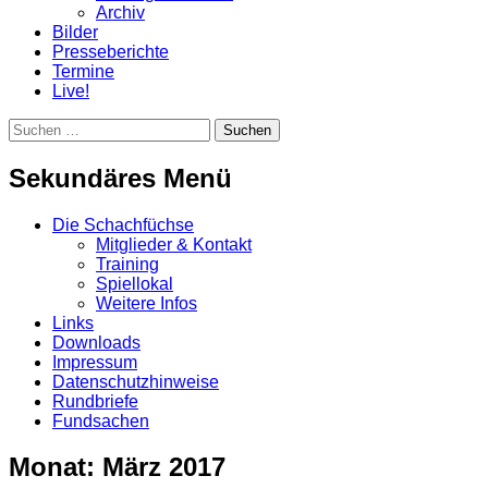
Archiv
Bilder
Presseberichte
Termine
Live!
Suchen
Suchen
nach:
Sekundäres Menü
Zum
Die Schachfüchse
Inhalt
Mitglieder & Kontakt
springen
Training
Spiellokal
Weitere Infos
Links
Downloads
Impressum
Datenschutzhinweise
Rundbriefe
Fundsachen
Monat:
März 2017