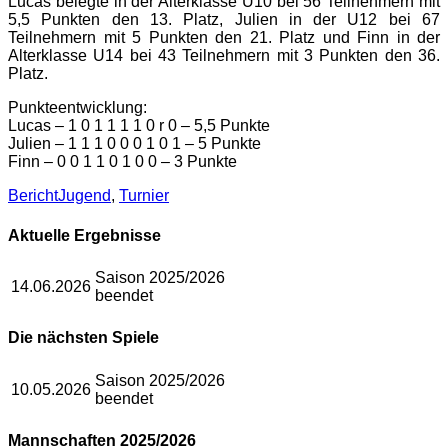
Lucas belegte in der Alterklasse U10 bei 56 Teilnehmern mit
5,5 Punkten den 13. Platz, Julien in der U12 bei 67
Teilnehmern mit 5 Punkten den 21. Platz und Finn in der
Alterklasse U14 bei 43 Teilnehmern mit 3 Punkten den 36.
Platz.
Punkteentwicklung:
Lucas – 1 0 1 1 1 1 0 r 0 – 5,5 Punkte
Julien – 1 1 1 0 0 0 1 0 1 – 5 Punkte
Finn – 0 0 1 1 0 1 0 0 – 3 Punkte
Kategorien
Schlagworte
Bericht
Jugend
,
Turnier
Aktuelle Ergebnisse
Saison 2025/2026
14.06.2026
beendet
Die nächsten Spiele
Saison 2025/2026
10.05.2026
beendet
Mannschaften 2025/2026