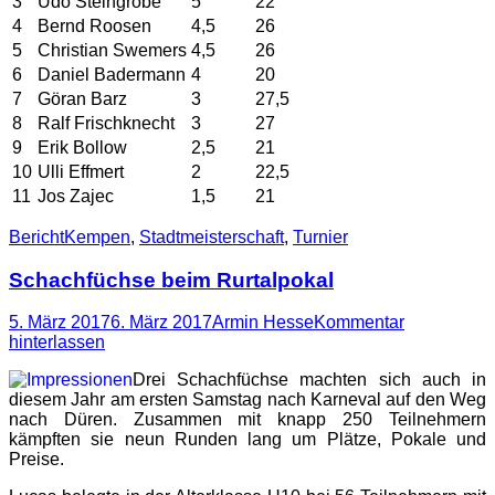
3
Udo Steingrobe
5
22
4
Bernd Roosen
4,5
26
5
Christian Swemers
4,5
26
6
Daniel Badermann
4
20
7
Göran Barz
3
27,5
8
Ralf Frischknecht
3
27
9
Erik Bollow
2,5
21
10
Ulli Effmert
2
22,5
11
Jos Zajec
1,5
21
Kategorien
Schlagworte
Bericht
Kempen
,
Stadtmeisterschaft
,
Turnier
Schachfüchse beim Rurtalpokal
Posted
Autor
5. März 2017
6. März 2017
Armin Hesse
Kommentar
on
hinterlassen
Drei Schachfüchse machten sich auch in
diesem Jahr am ersten Samstag nach Karneval auf den Weg
nach Düren. Zusammen mit knapp 250 Teilnehmern
kämpften sie neun Runden lang um Plätze, Pokale und
Preise.