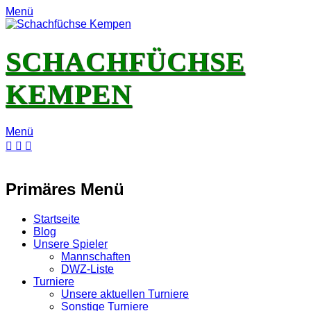
Menü
SCHACHFÜCHSE
KEMPEN
Menü
E-
Feed
YouTube
Instagram
Mail
Primäres Menü
Zum
Startseite
Inhalt
Blog
springen
Unsere Spieler
Mannschaften
DWZ-Liste
Turniere
Unsere aktuellen Turniere
Sonstige Turniere