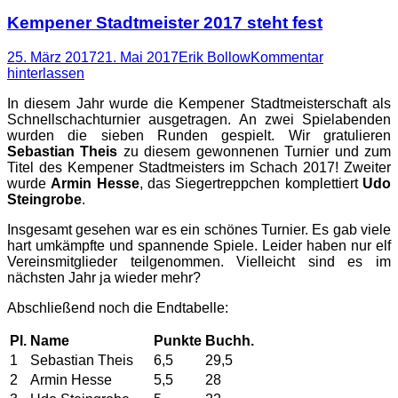
Kempener Stadtmeister 2017 steht fest
Posted
Autor
25. März 2017
21. Mai 2017
Erik Bollow
Kommentar
on
hinterlassen
In diesem Jahr wurde die Kempener Stadtmeisterschaft als
Schnellschachturnier ausgetragen. An zwei Spielabenden
wurden die sieben Runden gespielt. Wir gratulieren
Sebastian Theis
zu diesem gewonnenen Turnier und zum
Titel des Kempener Stadtmeisters im Schach 2017! Zweiter
wurde
Armin Hesse
, das Siegertreppchen komplettiert
Udo
Steingrobe
.
Insgesamt gesehen war es ein schönes Turnier. Es gab viele
hart umkämpfte und spannende Spiele. Leider haben nur elf
Vereinsmitglieder teilgenommen. Vielleicht sind es im
nächsten Jahr ja wieder mehr?
Abschließend noch die Endtabelle:
Pl.
Name
Punkte
Buchh.
1
Sebastian Theis
6,5
29,5
2
Armin Hesse
5,5
28