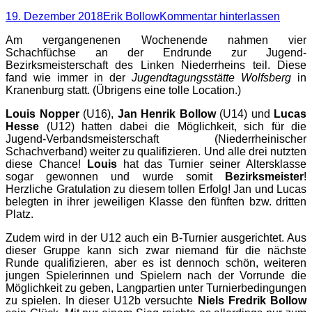
Posted
Autor
19. Dezember 2018
Erik Bollow
Kommentar hinterlassen
on
Am vergangenenen Wochenende nahmen vier
Schachfüchse an der Endrunde zur Jugend-
Bezirksmeisterschaft des Linken Niederrheins teil. Diese
fand wie immer in der
Jugendtagungsstätte Wolfsberg
in
Kranenburg statt. (Übrigens eine tolle Location.)
Louis Nopper
(U16),
Jan Henrik Bollow
(U14) und
Lucas
Hesse
(U12) hatten dabei die Möglichkeit, sich für die
Jugend-Verbandsmeisterschaft (Niederrheinischer
Schachverband) weiter zu qualifizieren. Und alle drei nutzten
diese Chance!
Louis
hat das Turnier seiner Altersklasse
sogar gewonnen und wurde somit
Bezirksmeister
!
Herzliche Gratulation zu diesem tollen Erfolg! Jan und Lucas
belegten in ihrer jeweiligen Klasse den fünften bzw. dritten
Platz.
Zudem wird in der U12 auch ein B-Turnier ausgerichtet. Aus
dieser Gruppe kann sich zwar niemand für die nächste
Runde qualifizieren, aber es ist dennoch schön, weiteren
jungen Spielerinnen und Spielern nach der Vorrunde die
Möglichkeit zu geben, Langpartien unter Turnierbedingungen
zu spielen. In dieser U12b versuchte
Niels Fredrik Bollow