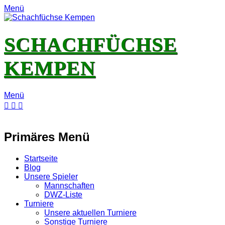
Menü
SCHACHFÜCHSE
KEMPEN
Menü
E-
Feed
YouTube
Instagram
Mail
Primäres Menü
Zum
Startseite
Inhalt
Blog
springen
Unsere Spieler
Mannschaften
DWZ-Liste
Turniere
Unsere aktuellen Turniere
Sonstige Turniere