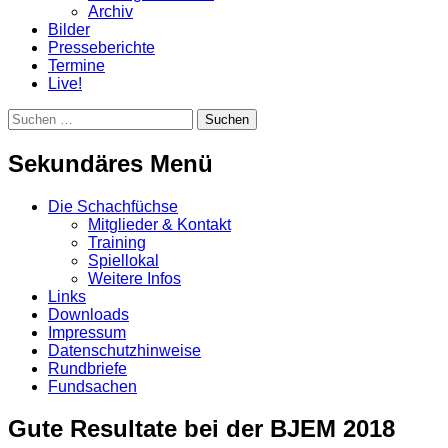
Archiv
Bilder
Presseberichte
Termine
Live!
Suchen
Suchen
nach:
Sekundäres Menü
Zum
Die Schachfüchse
Inhalt
Mitglieder & Kontakt
springen
Training
Spiellokal
Weitere Infos
Links
Downloads
Impressum
Datenschutzhinweise
Rundbriefe
Fundsachen
Gute Resultate bei der BJEM 2018