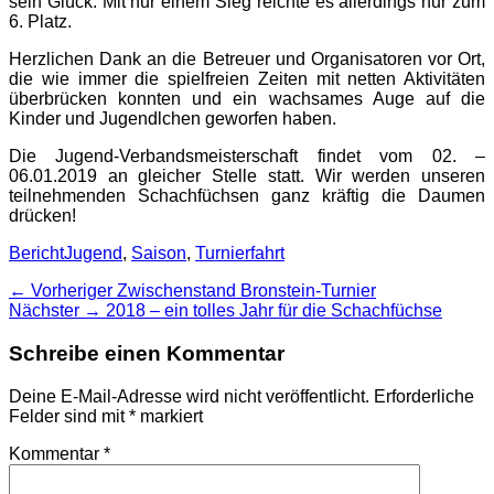
sein Glück. Mit nur einem Sieg reichte es allerdings nur zum
6. Platz.
Herzlichen Dank an die Betreuer und Organisatoren vor Ort,
die wie immer die spielfreien Zeiten mit netten Aktivitäten
überbrücken konnten und ein wachsames Auge auf die
Kinder und Jugendlchen geworfen haben.
Die Jugend-Verbandsmeisterschaft findet vom 02. –
06.01.2019 an gleicher Stelle statt. Wir werden unseren
teilnehmenden Schachfüchsen ganz kräftig die Daumen
drücken!
Kategorien
Schlagworte
Bericht
Jugend
,
Saison
,
Turnierfahrt
Beitragsnavigation
Vorheriger
← Vorheriger
Zwischenstand Bronstein-Turnier
Nächster
Beitrag:
Nächster →
2018 – ein tolles Jahr für die Schachfüchse
Beitrag:
Schreibe einen Kommentar
Deine E-Mail-Adresse wird nicht veröffentlicht.
Erforderliche
Felder sind mit
*
markiert
Kommentar
*