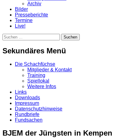
Archiv
Bilder
Presseberichte
Termine
Live!
Suchen
Suchen
nach:
Sekundäres Menü
Zum
Die Schachfüchse
Inhalt
Mitglieder & Kontakt
springen
Training
Spiellokal
Weitere Infos
Links
Downloads
Impressum
Datenschutzhinweise
Rundbriefe
Fundsachen
BJEM der Jüngsten in Kempen