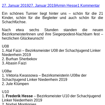
Posted
Autor
27. Januar 2019
27. Januar 2019
Armin Hesse
1 Kommentar
on
Ein schönes Turnier liegt hinter uns – schön für die 21
Kinder, schön für die Begleiter und auch schön für die
Schachfüchse.
Nach etwa sechs Stunden standen die neuen
BezirksmeisterInnen und ihre Siegerpodest-Nachbarn fest –
herzlichen Glückwunsch!
U08
1. Atal Faizi – Bezirksmeister U08 der Schachjugend Linker
Niederrhein 2019
2. Burhan Sherbekov
3. Abasin Faizi
U08w
1. Viktoria Kwassowa – Bezirksmeisterin U08w der
Schachjugend Linker Niederrhein 2019
2. Jule Klümpen
U10
1.
Frederik Hesse
– Bezirksmeister U10 der Schachjugend
Linker Niederrhein 2019
2. Nodari Montignies