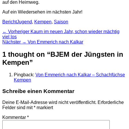
auf den Heimweg.
Auf ein Wiedersehen im nächsten Jahr!
Kategorien
Schlagworte
Bericht
Jugend
,
Kempen
,
Saison
Beitragsnavigation
Vorheriger
← Vorheriger
Kaum im neuen Jahr, schon wieder mächtig
Beitrag:
viel los
Nächster
Nächster →
Von Emmerich nach Kalkar
Beitrag:
1 thought on “BJEM der Jüngsten in
Kempen”
Pingback:
Von Emmerich nach Kalkar – Schachfüchse
Kempen
Schreibe einen Kommentar
Deine E-Mail-Adresse wird nicht veröffentlicht.
Erforderliche
Felder sind mit
*
markiert
Kommentar
*