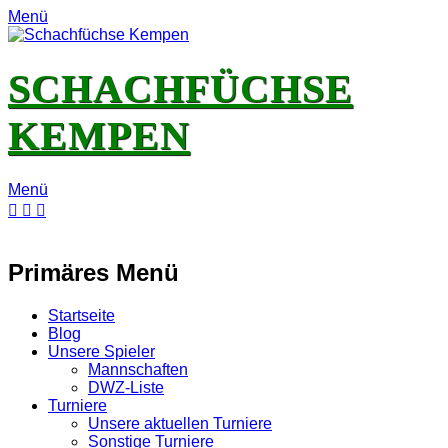
Menü
SCHACHFÜCHSE
KEMPEN
Menü
E-
Feed
YouTube
Instagram
Mail
Primäres Menü
Zum
Startseite
Inhalt
Blog
springen
Unsere Spieler
Mannschaften
DWZ-Liste
Turniere
Unsere aktuellen Turniere
Sonstige Turniere