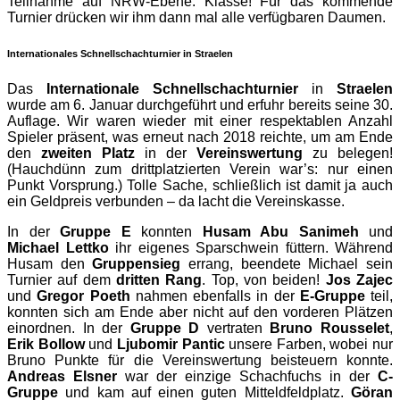
Teilnahme auf NRW-Ebene. Klasse! Für das kommende
Turnier drücken wir ihm dann mal alle verfügbaren Daumen.
Internationales Schnellschachturnier in Straelen
Das
Internationale Schnellschachturnier
in
Straelen
wurde am 6. Januar durchgeführt und erfuhr bereits seine 30.
Auflage. Wir waren wieder mit einer respektablen Anzahl
Spieler präsent, was erneut nach 2018 reichte, um am Ende
den
zweiten Platz
in der
Vereinswertung
zu belegen!
(Hauchdünn zum drittplatzierten Verein war’s: nur einen
Punkt Vorsprung.) Tolle Sache, schließlich ist damit ja auch
ein Geldpreis verbunden – da lacht die Vereinskasse.
In der
Gruppe E
konnten
Husam Abu Sanimeh
und
Michael Lettko
ihr eigenes Sparschwein füttern. Während
Husam den
Gruppensieg
errang, beendete Michael sein
Turnier auf dem
dritten Rang
. Top, von beiden!
Jos Zajec
und
Gregor Poeth
nahmen ebenfalls in der
E-Gruppe
teil,
konnten sich am Ende aber nicht auf den vorderen Plätzen
einordnen. In der
Gruppe D
vertraten
Bruno Rousselet
,
Erik Bollow
und
Ljubomir Pantic
unsere Farben, wobei nur
Bruno Punkte für die Vereinswertung beisteuern konnte.
Andreas Elsner
war der einzige Schachfuchs in der
C-
Gruppe
und kam auf einen guten Mitteldfeldplatz.
Göran