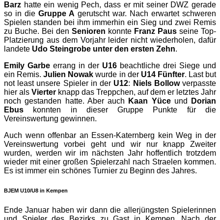
Barz
hatte ein wenig Pech, dass er mit seiner DWZ gerade
so in die
Gruppe A
gerutscht war. Nach erwartet schweren
Spielen standen bei ihm immerhin ein Sieg und zwei Remis
zu Buche. Bei den
Senioren
konnte
Franz Paus
seine Top-
Platzierung aus dem Vorjahr leider nicht wiederholen, dafür
landete
Udo Steingrobe unter den ersten Zehn
.
Emily Garbe
errang in der
U16
beachtliche drei Siege und
ein Remis.
Julien Nowak
wurde in der
U14 Fünfter
. Last but
not least unsere Spieler in der
U12
:
Niels Bollow
verpasste
hier als
Vierter
knapp das Treppchen, auf dem er letztes Jahr
noch gestanden hatte. Aber auch
Kaan Yüce
und
Dorian
Ebus
konnten in dieser Gruppe Punkte für die
Vereinswertung gewinnen.
Auch wenn offenbar an Essen-Katernberg kein Weg in der
Vereinswertung vorbei geht und wir nur knapp Zweiter
wurden, werden wir im nächsten Jahr hoffentlich trotzdem
wieder mit einer großen Spielerzahl nach Straelen kommen.
Es ist immer ein schönes Turnier zu Beginn des Jahres.
BJEM U10/U8 in Kempen
Ende Januar haben wir dann die allerjüngsten Spielerinnen
und Spieler des Bezirks zu Gast in Kempen. Nach der