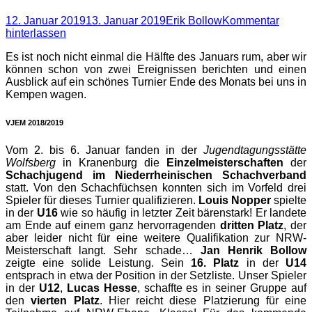
Posted
Autor
12. Januar 2019
13. Januar 2019
Erik Bollow
Kommentar
on
hinterlassen
Es ist noch nicht einmal die Hälfte des Januars rum, aber wir
können schon von zwei Ereignissen berichten und einen
Ausblick auf ein schönes Turnier Ende des Monats bei uns in
Kempen wagen.
VJEM 2018/2019
Vom 2. bis 6. Januar fanden in der
Jugendtagungsstätte
Wolfsberg
in Kranenburg die
Einzelmeisterschaften
der
Schachjugend im Niederrheinischen Schachverband
statt. Von den Schachfüchsen konnten sich im Vorfeld drei
Spieler für dieses Turnier qualifizieren.
Louis Nopper
spielte
in der
U16
wie so häufig in letzter Zeit bärenstark! Er landete
am Ende auf einem ganz hervorragenden
dritten Platz
, der
aber leider nicht für eine weitere Qualifikation zur NRW-
Meisterschaft langt. Sehr schade…
Jan Henrik Bollow
zeigte eine solide Leistung. Sein
16. Platz
in der
U14
entsprach in etwa der Position in der Setzliste. Unser Spieler
in der
U12
,
Lucas Hesse
, schaffte es in seiner Gruppe auf
den
vierten Platz
. Hier reicht diese Platzierung für eine