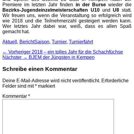
Premiere im letzten Jahr finden
in der Burse
wieder die
Bezirks-Jugendeinzelmeisterschaften U10
und
U8
statt.
Wir freuen uns, wenn die Veranstaltung so erfolgreich wird
wie 2018 und die Teilnehmerzahl gesteigert werden kann.
Wer letztes Jahr dabei war, weiß, dass es allen Spaß
gemacht hat.
Kategorien
Schlagworte
Aktuell
,
Bericht
Saison
,
Turnier
,
Turnierfahrt
Beitragsnavigation
Vorheriger
← Vorheriger
2018 – ein tolles Jahr für die Schachfüchse
Nächster
Beitrag:
Nächster →
BJEM der Jüngsten in Kempen
Beitrag:
Schreibe einen Kommentar
Deine E-Mail-Adresse wird nicht veröffentlicht.
Erforderliche
Felder sind mit
*
markiert
Kommentar
*