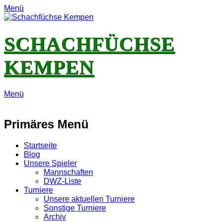
Menü
SCHACHFÜCHSE
KEMPEN
Menü
E-
Feed
YouTube
Instagram
Mail
Primäres Menü
Zum
Startseite
Inhalt
Blog
springen
Unsere Spieler
Mannschaften
DWZ-Liste
Turniere
Unsere aktuellen Turniere
Sonstige Turniere
Archiv