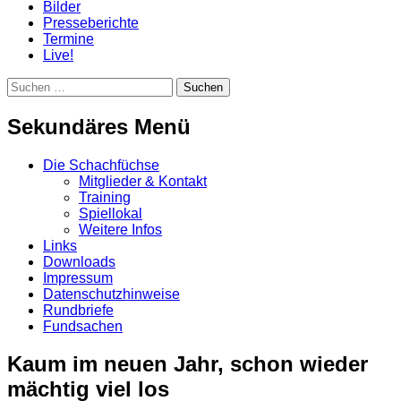
Bilder
Presseberichte
Termine
Live!
Suchen
Suchen
nach:
Sekundäres Menü
Zum
Die Schachfüchse
Inhalt
Mitglieder & Kontakt
springen
Training
Spiellokal
Weitere Infos
Links
Downloads
Impressum
Datenschutzhinweise
Rundbriefe
Fundsachen
Kaum im neuen Jahr, schon wieder
mächtig viel los