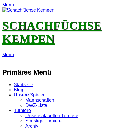
Menü
SCHACHFÜCHSE
KEMPEN
Menü
E-
Feed
YouTube
Instagram
Mail
Primäres Menü
Zum
Startseite
Inhalt
Blog
springen
Unsere Spieler
Mannschaften
DWZ-Liste
Turniere
Unsere aktuellen Turniere
Sonstige Turniere
Archiv