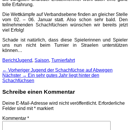
tolle Erfahrung.
Die Wettkämpfe auf Verbandsebene finden an gleicher Stelle
vom 02. – 06. Januar statt. Also schon sehr bald. Den
teilnehmenden Schachfüchsen wünschen wir bereits jetzt
viel Erfolg!
Schade ist natürlich, dass diese Spielerinnen und Spieler
uns nun nicht beim Turnier in Straelen unterstützen
können…
Kategorien
Schlagworte
Bericht
Jugend
,
Saison
,
Turnierfahrt
Beitragsnavigation
Vorheriger
← Vorheriger
Jugend der Schachfüchse auf Abwegen
Nächster
Beitrag:
Nächster →
Ein sehr gutes Jahr liegt hinter den
Beitrag:
Schachfüchsen
Schreibe einen Kommentar
Deine E-Mail-Adresse wird nicht veröffentlicht.
Erforderliche
Felder sind mit
*
markiert
Kommentar
*