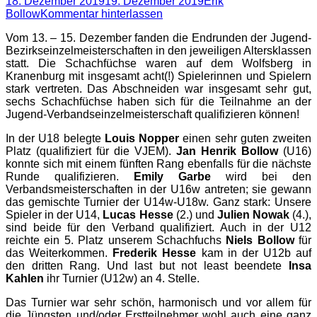
Posted
Autor
18. Dezember 2019
19. Dezember 2019
Erik
on
Bollow
Kommentar hinterlassen
Vom 13. – 15. Dezember fanden die Endrunden der Jugend-
Bezirkseinzelmeisterschaften in den jeweiligen Altersklassen
statt. Die Schachfüchse waren auf dem Wolfsberg in
Kranenburg mit insgesamt acht(!) Spielerinnen und Spielern
stark vertreten. Das Abschneiden war insgesamt sehr gut,
sechs Schachfüchse haben sich für die Teilnahme an der
Jugend-Verbandseinzelmeisterschaft qualifizieren können!
In der U18 belegte
Louis Nopper
einen sehr guten zweiten
Platz (qualifiziert für die VJEM).
Jan Henrik Bollow
(U16)
konnte sich mit einem fünften Rang ebenfalls für die nächste
Runde qualifizieren.
Emily Garbe
wird bei den
Verbandsmeisterschaften in der U16w antreten; sie gewann
das gemischte Turnier der U14w-U18w. Ganz stark: Unsere
Spieler in der U14,
Lucas Hesse
(2.) und
Julien Nowak
(4.),
sind beide für den Verband qualifiziert. Auch in der U12
reichte ein 5. Platz unserem Schachfuchs
Niels Bollow
für
das Weiterkommen.
Frederik Hesse
kam in der U12b auf
den dritten Rang. Und last but not least beendete
Insa
Kahlen
ihr Turnier (U12w) an 4. Stelle.
Das Turnier war sehr schön, harmonisch und vor allem für
die Jüngsten und/oder Erstteilnehmer wohl auch eine ganz