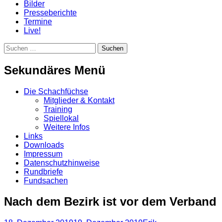
Bilder
Presseberichte
Termine
Live!
Suchen
Suchen
nach:
Sekundäres Menü
Zum
Die Schachfüchse
Inhalt
Mitglieder & Kontakt
springen
Training
Spiellokal
Weitere Infos
Links
Downloads
Impressum
Datenschutzhinweise
Rundbriefe
Fundsachen
Nach dem Bezirk ist vor dem Verband