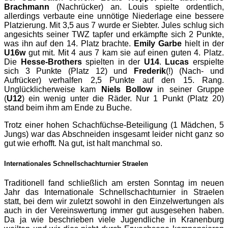
Brachmann
(Nachrücker) an. Louis spielte ordentlich,
allerdings verbaute eine unnötige Niederlage eine bessere
Platzierung. Mit 3,5 aus 7 wurde er Siebter. Jules schlug sich
angesichts seiner TWZ tapfer und erkämpfte sich 2 Punkte,
was ihn auf den 14. Platz brachte.
Emily Garbe
hielt in der
U16w
gut mit. Mit 4 aus 7 kam sie auf einen guten 4. Platz.
Die
Hesse-Brothers
spielten in der
U14
.
Lucas
erspielte
sich 3 Punkte (Platz 12) und
Frederik
(!) (Nach- und
Aufrücker) verhalfen 2,5 Punkte auf den 15. Rang.
Unglücklicherweise kam
Niels Bollow
in seiner Gruppe
(
U12
) ein wenig unter die Räder. Nur 1 Punkt (Platz 20)
stand beim ihm am Ende zu Buche.
Trotz einer hohen Schachfüchse-Beteiligung (1 Mädchen, 5
Jungs) war das Abschneiden insgesamt leider nicht ganz so
gut wie erhofft. Na gut, ist halt manchmal so.
Internationales Schnellschachturnier Straelen
Traditionell fand schließlich am ersten Sonntag im neuen
Jahr das Internationale Schnellschachturnier in Straelen
statt, bei dem wir zuletzt sowohl in den Einzelwertungen als
auch in der Vereinswertung immer gut ausgesehen haben.
Da ja wie beschrieben viele Jugendliche in Kranenburg