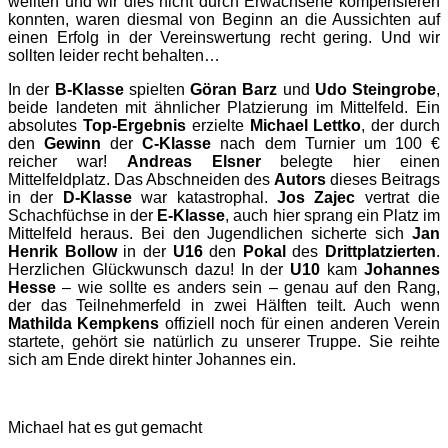
weilten und wir dies nicht durch Erwachsene kompensieren
konnten, waren diesmal von Beginn an die Aussichten auf
einen Erfolg in der Vereinswertung recht gering. Und wir
sollten leider recht behalten…
In der
B-Klasse
spielten
Göran Barz
und
Udo Steingrobe
,
beide landeten mit ähnlicher Platzierung im Mittelfeld. Ein
absolutes
Top-Ergebnis
erzielte
Michael Lettko
, der durch
den
Gewinn
der
C-Klasse
nach dem Turnier um 100 €
reicher war!
Andreas Elsner
belegte hier einen
Mittelfeldplatz. Das Abschneiden des
Autors
dieses Beitrags
in der
D-Klasse
war katastrophal.
Jos Zajec
vertrat die
Schachfüchse in der
E-Klasse
, auch hier sprang ein Platz im
Mittelfeld heraus. Bei den Jugendlichen sicherte sich
Jan
Henrik Bollow
in der
U16
den
Pokal
des
Drittplatzierten
.
Herzlichen Glückwunsch dazu! In der
U10
kam
Johannes
Hesse
– wie sollte es anders sein – genau auf den Rang,
der das Teilnehmerfeld in zwei Hälften teilt. Auch wenn
Mathilda Kempkens
offiziell noch für einen anderen Verein
startete, gehört sie natürlich zu unserer Truppe. Sie reihte
sich am Ende direkt hinter Johannes ein.
Michael hat es gut gemacht