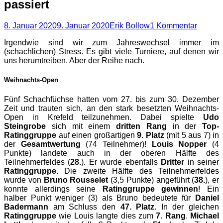
passiert
Posted
Autor
8. Januar 2020
9. Januar 2020
Erik Bollow
1 Kommentar
on
Irgendwie sind wir zum Jahreswechsel immer im
(schachlichen) Stress. Es gibt viele Turniere, auf denen wir
uns herumtreiben. Aber der Reihe nach.
Weihnachts-Open
Fünf Schachfüchse hatten vom 27. bis zum 30. Dezember
Zeit und trauten sich, an den stark besetzten Weihnachts-
Open in Krefeld teilzunehmen. Dabei spielte
Udo
Steingrobe
sich mit einem
dritten Rang
in der
Top-
Ratinggruppe
auf einen großartigen
9. Platz
(mit 5 aus 7) in
der
Gesamtwertung
(74 Teilnehmer)!
Louis Nopper
(4
Punkte) landete auch in der oberen Hälfte des
Teilnehmerfeldes (
28.
). Er wurde ebenfalls
Dritter
in seiner
Ratinggruppe
. Die zweite Hälfte des Teilnehmerfeldes
wurde von
Bruno Rousselet
(3,5 Punkte) angeführt (
38.
), er
konnte allerdings seine
Ratinggruppe gewinnen
! Ein
halber Punkt weniger (3) als Bruno bedeutete für
Daniel
Badermann
am Schluss den
47. Platz
. In der gleichen
Ratinggruppe
wie Louis langte dies zum
7. Rang
.
Michael