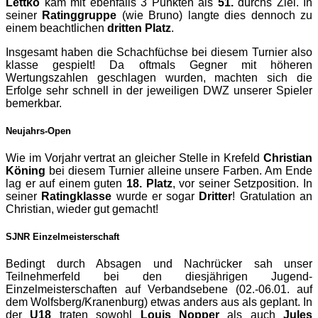
Lettko
kam mit ebenfalls 3 Punkten als
51.
durchs Ziel. In
seiner
Ratinggruppe
(wie Bruno) langte dies dennoch zu
einem beachtlichen
dritten Platz
.
Insgesamt haben die Schachfüchse bei diesem Turnier also
klasse gespielt! Da oftmals Gegner mit höheren
Wertungszahlen geschlagen wurden, machten sich die
Erfolge sehr schnell in der jeweiligen DWZ unserer Spieler
bemerkbar.
Neujahrs-Open
Wie im Vorjahr vertrat an gleicher Stelle in Krefeld
Christian
Köning
bei diesem Turnier alleine unsere Farben. Am Ende
lag er auf einem guten
18. Platz
, vor seiner Setzposition. In
seiner
Ratingklasse
wurde er sogar
Dritter
! Gratulation an
Christian, wieder gut gemacht!
SJNR Einzelmeisterschaft
Bedingt durch Absagen und Nachrücker sah unser
Teilnehmerfeld bei den diesjährigen Jugend-
Einzelmeisterschaften auf Verbandsebene (02.-06.01. auf
dem Wolfsberg/Kranenburg) etwas anders aus als geplant. In
der
U18
traten sowohl
Louis Nopper
als auch
Jules