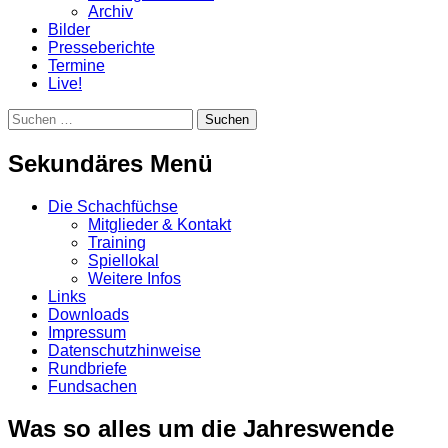
Archiv
Bilder
Presseberichte
Termine
Live!
Suchen
Suchen
nach:
Sekundäres Menü
Zum
Die Schachfüchse
Inhalt
Mitglieder & Kontakt
springen
Training
Spiellokal
Weitere Infos
Links
Downloads
Impressum
Datenschutzhinweise
Rundbriefe
Fundsachen
Was so alles um die Jahreswende