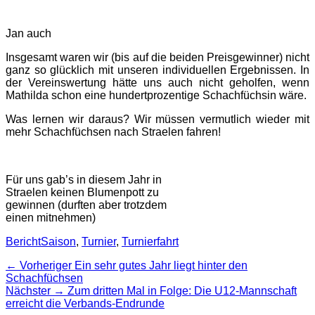
Jan auch
Insgesamt waren wir (bis auf die beiden Preisgewinner) nicht
ganz so glücklich mit unseren individuellen Ergebnissen. In
der Vereinswertung hätte uns auch nicht geholfen, wenn
Mathilda schon eine hundertprozentige Schachfüchsin wäre.
Was lernen wir daraus? Wir müssen vermutlich wieder mit
mehr Schachfüchsen nach Straelen fahren!
Für uns gab’s in diesem Jahr in
Straelen keinen Blumenpott zu
gewinnen (durften aber trotzdem
einen mitnehmen)
Kategorien
Schlagworte
Bericht
Saison
,
Turnier
,
Turnierfahrt
Beitragsnavigation
Vorheriger
← Vorheriger
Ein sehr gutes Jahr liegt hinter den
Beitrag:
Schachfüchsen
Nächster
Nächster →
Zum dritten Mal in Folge: Die U12-Mannschaft
Beitrag:
erreicht die Verbands-Endrunde