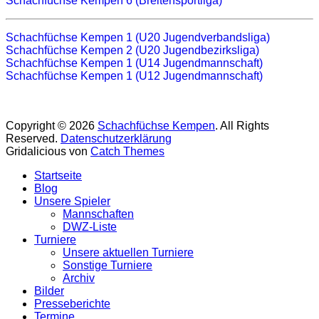
Schachfüchse Kempen 6 (Breitensportliga)
Schachfüchse Kempen 1 (U20 Jugendverbandsliga)
Schachfüchse Kempen 2 (U20 Jugendbezirksliga)
Schachfüchse Kempen 1 (U14 Jugendmannschaft)
Schachfüchse Kempen 1 (U12 Jugendmannschaft)
Copyright © 2026
Schachfüchse Kempen
. All Rights
Reserved.
Datenschutzerklärung
Gridalicious von
Catch Themes
Nach
Startseite
oben
Blog
scrollen
Unsere Spieler
Mannschaften
DWZ-Liste
Turniere
Unsere aktuellen Turniere
Sonstige Turniere
Archiv
Bilder
Presseberichte
Termine