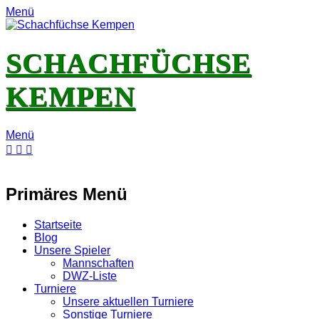
Menü
SCHACHFÜCHSE
KEMPEN
Menü
E-
Feed
YouTube
Instagram
Mail
Primäres Menü
Zum
Startseite
Inhalt
Blog
springen
Unsere Spieler
Mannschaften
DWZ-Liste
Turniere
Unsere aktuellen Turniere
Sonstige Turniere