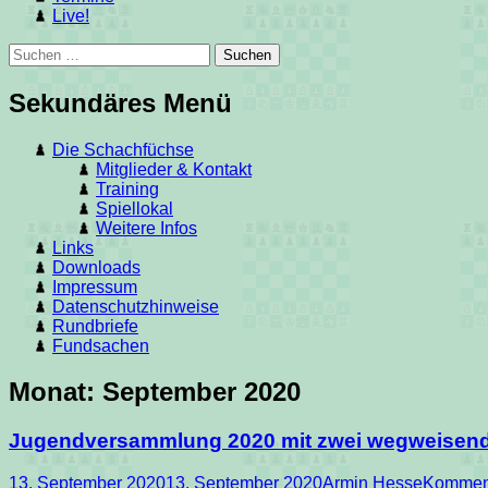
Live!
Suchen
Suchen
nach:
Sekundäres Menü
Zum
Die Schachfüchse
Inhalt
Mitglieder & Kontakt
springen
Training
Spiellokal
Weitere Infos
Links
Downloads
Impressum
Datenschutzhinweise
Rundbriefe
Fundsachen
Monat:
September 2020
Jugendversammlung 2020 mit zwei wegweisen
Posted
Autor
13. September 2020
13. September 2020
Armin Hesse
Komment