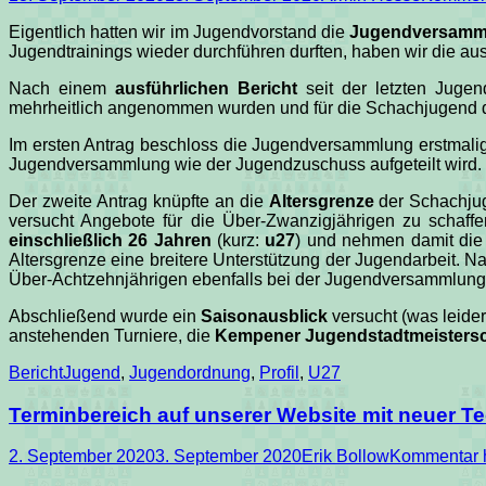
on
Eigentlich hatten wir im Jugendvorstand die
Jugendversamm
Jugendtrainings wieder durchführen durften, haben wir die 
Nach einem
ausführlichen Bericht
seit der letzten Jug
mehrheitlich angenommen wurden und für die Schachjugend 
Im ersten Antrag beschloss die Jugendversammlung erstmali
Jugendversammlung wie der Jugendzuschuss aufgeteilt wird.
Der zweite Antrag knüpfte an die
Altersgrenze
der Schachjuge
versucht Angebote für die Über-Zwanzigjährigen zu schaff
einschließlich 26 Jahren
(kurz:
u27
) und nehmen damit die 
Altersgrenze eine breitere Unterstützung der Jugendarbeit. 
Über-Achtzehnjährigen ebenfalls bei der Jugendversammlung 
Abschließend wurde ein
Saisonausblick
versucht (was leider
anstehenden Turniere, die
Kempener Jugendstadtmeistersc
Kategorien
Schlagworte
Bericht
Jugend
,
Jugendordnung
,
Profil
,
U27
Terminbereich auf unserer Website mit neuer T
Posted
Autor
2. September 2020
3. September 2020
Erik Bollow
Kommentar h
on