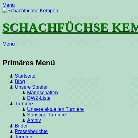
Menü
SCHACHFÜCHSE KE
Menü
E-
Feed
YouTube
Instagram
Mail
Primäres Menü
Zum
Startseite
Inhalt
Blog
springen
Unsere Spieler
Mannschaften
DWZ-Liste
Turniere
Unsere aktuellen Turniere
Sonstige Turniere
Archiv
Bilder
Presseberichte
Termine