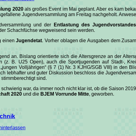
lung 2020
als großes Event im Mai geplant. Aber es kam bek
ausgefallene Jugendversammlung am Freitag nachgeholt. Anwes
endversammlung und der
Entlastung des Jugendvorstandes
der Schachfüchse wegweisend sein werden.
g einen
Jugendetat
. Vorher oblagen die Ausgaben dem Zusamm
nd an. Bislang orientierte sich die Altersgrenze an der Alter
en (z. B. U25 Open), auch die Sportjugenden auf Stadt-, Kr
„jungen Volljährigen“ (§ 7 (1) Nr. 3 KJHG/SGB VIII) in den Bli
Nach lebhafter und guter Diskussion beschloss die Jugendversam
stimmberechtigt sind.
 schwierig war, da immer noch nicht klar ist, ob die Saison 201
haft 2020
und die
BJEM Vorrunde Mitte
, geworben.
echnik
interlassen