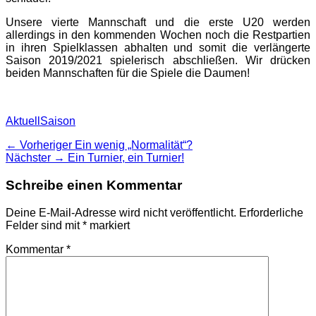
Unsere vierte Mannschaft und die erste U20 werden
allerdings in den kommenden Wochen noch die Restpartien
in ihren Spielklassen abhalten und somit die verlängerte
Saison 2019/2021 spielerisch abschließen. Wir drücken
beiden Mannschaften für die Spiele die Daumen!
Kategorien
Schlagworte
Aktuell
Saison
Beitragsnavigation
Vorheriger
← Vorheriger
Ein wenig „Normalität“?
Nächster
Beitrag:
Nächster →
Ein Turnier, ein Turnier!
Beitrag:
Schreibe einen Kommentar
Deine E-Mail-Adresse wird nicht veröffentlicht.
Erforderliche
Felder sind mit
*
markiert
Kommentar
*