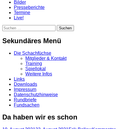
Bilder
Presseberichte
Termine
Live!
Suchen
Suchen
nach:
Sekundäres Menü
Zum
Die Schachfüchse
Inhalt
Mitglieder & Kontakt
springen
Training
Spiellokal
Weitere Infos
Links
Downloads
Impressum
Datenschutzhinweise
Rundbriefe
Fundsachen
Da haben wir es schon