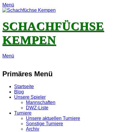
Menü
SCHACHFÜCHSE
KEMPEN
Menü
E-
Feed
YouTube
Instagram
Mail
Primäres Menü
Zum
Startseite
Inhalt
Blog
springen
Unsere Spieler
Mannschaften
DWZ-Liste
Turniere
Unsere aktuellen Turniere
Sonstige Turniere
Archiv