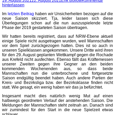
Posted
Autor
19. August 2021
22. August 2021
Erik Bollow
Kommentar
on
hinterlassen
Im
letzten Beitrag
haben wir Unsicherheiten bezogen auf die
neue Saison skizziert. Tja, leider lassen sich diese
Überlegungen schon auf die nun auszuspielende letzte
Phase der 2019 gestarteten Saison übertragen.
Wir hatten bereits registriert, dass auf NRW-Ebene aktuell
einige Spiele nicht ausgetragen wurden, weil Mannschaften
vor dem Spiel zurückgezogen hatten. Dies ist so auch in
unseren Spielklassen angekommen. Unsere Dritte wird ihren
für den 29. August geplanten Wettkampf gegen die Rochade
aus Krefeld nicht ausfechten. Ebenso fällt das Kräftemessen
unserer Zweiten gegen ihre Gegner an den beiden
kommenden Wochenenden aus, so dass beide
Mannschaften nun die unterbrochene und fortgesetzte
Saison endgültig beendet haben. Auch andere Partien der
Kreis- und Bezirksliga bzw. der Bezirksklasse finden nicht
statt. Wie gesagt, ein wenig haben wir das ja befürchtet.
Insgesamt macht dies natürlich wenig Mut auf einen
halbwegs geordneten Verlauf der anstehenden Saison. Die
Meldungen der Mannschaften steht zeitnah an. Danach sind
wir zumindest für den Start in die neue Spielzeit etwas
schlauer.