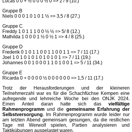
Lucas 0 0 + ½ 0 0 0 ½ 0 => 2 / 9 (10.)
Gruppe B
Niels 0 0 0 1 0 1 0 1 ½ => 3,5 / 8 (27.)
Gruppe C
Freddy 1 0 1 1 1 0 0 ½ ½ => 5/ 8 (12.)
Mathilda 1 0 0 0 1 ½ 0 ½ 1 => 4 / 8 (25.)
Gruppe D
Frederik 0 1 0 1 1 0 0 1 1 0 0 1 1 => 7 / 11 (17.)
Joel 1 0 1 0 1 0 1 0 1 0 1 0 1 => 7 / 11 (19.)
Johannes 0 0 1 0 0 0 1 1 0 1 0 0 1 => 5 / 11 (34.)
Gruppe E
Ricarda 0 + 0 0 0 0 ½ 0 0 0 0 0 0 => 1,5 / 11 (17.)
Trotz der Herausforderungen und der kleineren
Teilnehmerzahl war es für die Schachfüchse Kempen eine
aufregende und lehrreiche Woche bei den ONJK 2024.
Einen Anteil daran hatte sich das
vielfältige
Rahmenprogramm
und die
gemeinsame Erfahrung der
Selbstversorgung
. Im Rahmenprogramm wurde leider nur
am letzten Abend gemeinsam gesungen, da die restlichen
Tage mit Werwolf spielen, Partien analysieren und
Taktikübungen ausgelastet waren.