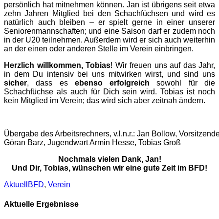
persönlich hat mitnehmen können. Jan ist übrigens seit etwa
zehn Jahren Mitglied bei den Schachfüchsen und wird es
natürlich auch bleiben – er spielt gerne in einer unserer
Seniorenmannschaften; und eine Saison darf er zudem noch
in der U20 teilnehmen. Außerdem wird er sich auch weiterhin
an der einen oder anderen Stelle im Verein einbringen.
Herzlich willkommen, Tobias
! Wir freuen uns auf das Jahr,
in dem Du intensiv bei uns mitwirken wirst, und sind uns
sicher
, dass es
ebenso erfolgreich
sowohl für die
Schachfüchse als auch für Dich sein wird. Tobias ist noch
kein Mitglied im Verein; das wird sich aber zeitnah ändern.
Übergabe des Arbeitsrechners, v.l.n.r.: Jan Bollow, Vorsitzend
Göran Barz, Jugendwart Armin Hesse, Tobias Groß
Nochmals vielen Dank, Jan!
Und Dir, Tobias, wünschen wir eine gute Zeit im BFD!
Kategorien
Schlagworte
Aktuell
BFD
,
Verein
Aktuelle Ergebnisse