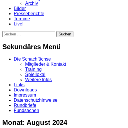
Archiv
Bilder
Presseberichte
Termine
Live!
Suchen
Suchen
nach:
Sekundäres Menü
Zum
Die Schachfüchse
Inhalt
Mitglieder & Kontakt
springen
Training
Spiellokal
Weitere Infos
Links
Downloads
Impressum
Datenschutzhinweise
Rundbriefe
Fundsachen
Monat:
August 2024