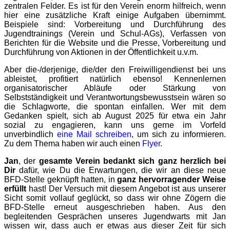
zentralen Felder. Es ist für den Verein enorm hilfreich, wenn
hier eine zusätzliche Kraft einige Aufgaben übernimmt.
Beispiele sind: Vorbereitung und Durchführung des
Jugendtrainings (Verein und Schul-AGs), Verfassen von
Berichten für die Website und die Presse, Vorbereitung und
Durchführung von Aktionen in der Öffentlichkeit u.v.m.
Aber die-/derjenige, die/der den Freiwilligendienst bei uns
ableistet, profitiert natürlich ebenso! Kennenlernen
organisatorischer Abläufe oder Stärkung von
Selbstständigkeit und Verantwortungsbewusstsein wären so
die Schlagworte, die spontan einfallen. Wer mit dem
Gedanken spielt, sich ab August 2025 für etwa ein Jahr
sozial zu engagieren, kann uns gerne im Vorfeld
unverbindlich
eine Mail schreiben
, um sich zu informieren.
Zu dem Thema haben wir auch einen
Flyer
.
Jan
, der
gesamte Verein bedankt sich ganz herzlich bei
Dir
dafür, wie Du die Erwartungen, die wir an diese neue
BFD-Stelle geknüpft hatten, in
ganz hervorragender Weise
erfüllt
hast! Der Versuch mit diesem Angebot ist aus unserer
Sicht somit vollauf geglückt, so dass wir ohne Zögern die
BFD-Stelle erneut ausgeschrieben haben. Aus den
begleitenden Gesprächen unseres Jugendwarts mit Jan
wissen wir, dass auch er etwas aus dieser Zeit für sich