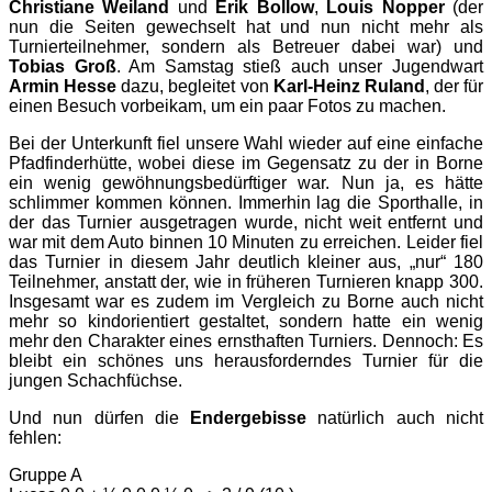
Christiane Weiland
und
Erik Bollow
,
Louis Nopper
(der
nun die Seiten gewechselt hat und nun nicht mehr als
Turnierteilnehmer, sondern als Betreuer dabei war) und
Tobias Groß
. Am Samstag stieß auch unser Jugendwart
Armin Hesse
dazu, begleitet von
Karl-Heinz Ruland
, der für
einen Besuch vorbeikam, um ein paar Fotos zu machen.
Bei der Unterkunft fiel unsere Wahl wieder auf eine einfache
Pfadfinderhütte, wobei diese im Gegensatz zu der in Borne
ein wenig gewöhnungsbedürftiger war. Nun ja, es hätte
schlimmer kommen können. Immerhin lag die Sporthalle, in
der das Turnier ausgetragen wurde, nicht weit entfernt und
war mit dem Auto binnen 10 Minuten zu erreichen. Leider fiel
das Turnier in diesem Jahr deutlich kleiner aus, „nur“ 180
Teilnehmer, anstatt der, wie in früheren Turnieren knapp 300.
Insgesamt war es zudem im Vergleich zu Borne auch nicht
mehr so kindorientiert gestaltet, sondern hatte ein wenig
mehr den Charakter eines ernsthaften Turniers. Dennoch: Es
bleibt ein schönes uns herausforderndes Turnier für die
jungen Schachfüchse.
Und nun dürfen die
Endergebisse
natürlich auch nicht
fehlen:
Gruppe A