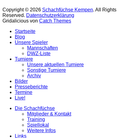
Copyright © 2026
Schachfüchse Kempen
. All Rights
Reserved.
Datenschutzerklärung
Gridalicious von
Catch Themes
Nach
Startseite
oben
Blog
scrollen
Unsere Spieler
Mannschaften
DWZ-Liste
Turniere
Unsere aktuellen Turniere
Sonstige Turniere
Archiv
Bilder
Presseberichte
Termine
Live!
Die Schachfüchse
Mitglieder & Kontakt
Training
Spiellokal
Weitere Infos
Links