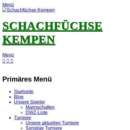
Menü
SCHACHFÜCHSE
KEMPEN
Menü
E-
Feed
YouTube
Instagram
Mail
Primäres Menü
Zum
Startseite
Inhalt
Blog
springen
Unsere Spieler
Mannschaften
DWZ-Liste
Turniere
Unsere aktuellen Turniere
Sonstige Turniere