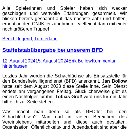
Alle Spielerinnen und Spieler haben sich wacker
geschlagen und wertvolle Erfahrungen gesammelt. Wir
blicken bereits gespannt auf das nächste Jahr und hoffen,
erneut an den ONJK teilzunehmen – vielleicht dann mit einer
noch größeren Truppe!
Kategorien
Schlagworte
Bericht
Jugend
,
Turnierfahrt
Staffelstabübergabe bei unserem BFD
Posted
Autor
12. August 2024
15. August 2024
Erik Bollow
Kommentar
on
hinterlassen
Letztes Jahr wurden die Schachfüchse als Einsatzstelle für
den Bundesfreiwilligendienst (BFD) anerkannt.
Jan Bollow
hatte seit dem August 2023 diese Stelle inne. Sein Dienst
endete am vergangenen Freitag. Glücklicherweise gibt es
einen Nachfolger für ihn:
Tobias Groß
wird uns für ein Jahr
hilfreich zur Seite stehen.
Was macht man denn so als BFD’ler bei den
Schachfüchsen? Man darf in vielen Bereichen des
Vereinslebens mitarbeiten und diese auch gestalten.
Organisation, Öffentlichkeits- und Jugendarbeit sind aber die