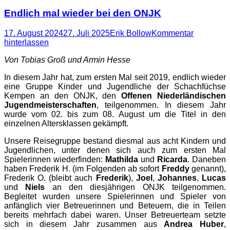
Endlich mal wieder bei den ONJK
Posted
Autor
17. August 2024
27. Juli 2025
Erik Bollow
Kommentar
on
hinterlassen
Von Tobias Groß und Armin Hesse
In diesem Jahr hat, zum ersten Mal seit 2019, endlich wieder
eine Gruppe Kinder und Jugendliche der Schachfüchse
Kempen an den ONJK, den
Offenen Niederländischen
Jugendmeisterschaften
, teilgenommen. In diesem Jahr
wurde vom 02. bis zum 08. August um die Titel in den
einzelnen Altersklassen gekämpft.
Unsere Reisegruppe bestand diesmal aus acht Kindern und
Jugendlichen, unter denen sich auch zum ersten Mal
Spielerinnen wiederfinden:
Mathilda
und
Ricarda
. Daneben
haben Frederik H. (im Folgenden ab sofort
Freddy
genannt),
Frederik O. (bleibt auch
Frederik
),
Joel
,
Johannes
,
Lucas
und
Niels
an den diesjährigen ONJK teilgenommen.
Begleitet wurden unsere Spielerinnen und Spieler von
anfänglich vier Betreuerinnen und Beteuern, die in Teilen
bereits mehrfach dabei waren. Unser Betreuerteam setzte
sich in diesem Jahr zusammen aus
Andrea Huber
,