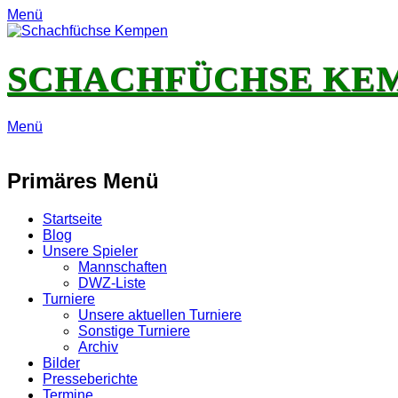
Menü
SCHACHFÜCHSE KE
Menü
E-
Feed
YouTube
Instagram
Mail
Primäres Menü
Zum
Startseite
Inhalt
Blog
springen
Unsere Spieler
Mannschaften
DWZ-Liste
Turniere
Unsere aktuellen Turniere
Sonstige Turniere
Archiv
Bilder
Presseberichte
Termine