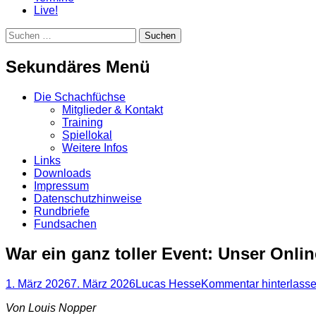
Live!
Suchen
Suchen
nach:
Sekundäres Menü
Zum
Die Schachfüchse
Inhalt
Mitglieder & Kontakt
springen
Training
Spiellokal
Weitere Infos
Links
Downloads
Impressum
Datenschutzhinweise
Rundbriefe
Fundsachen
War ein ganz toller Event: Unser Onl
Posted
Autor
1. März 2026
7. März 2026
Lucas Hesse
Kommentar hinterlass
on
Von Louis Nopper