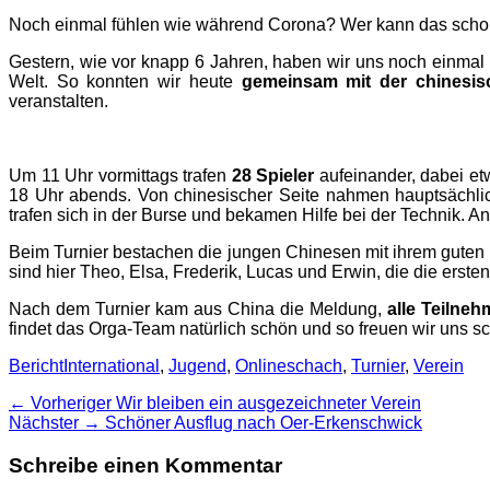
Noch einmal fühlen wie während Corona? Wer kann das scho
Gestern, wie vor knapp 6 Jahren, haben wir uns noch einma
Welt. So konnten wir heute
gemeinsam mit der chinesi
veranstalten.
Um 11 Uhr vormittags trafen
28 Spieler
aufeinander, dabei etw
18 Uhr abends. Von chinesischer Seite nahmen hauptsächlic
trafen sich in der Burse und bekamen Hilfe bei der Technik. An
Beim Turnier bestachen die jungen Chinesen mit ihrem gute
sind hier Theo, Elsa, Frederik, Lucas und Erwin, die die erst
Nach dem Turnier kam aus China die Meldung,
alle Teilneh
findet das Orga-Team natürlich schön und so freuen wir uns s
Kategorien
Schlagworte
Bericht
International
,
Jugend
,
Onlineschach
,
Turnier
,
Verein
Beitragsnavigation
Vorheriger
← Vorheriger
Wir bleiben ein ausgezeichneter Verein
Nächster
Beitrag:
Nächster →
Schöner Ausflug nach Oer-Erkenschwick
Beitrag:
Schreibe einen Kommentar