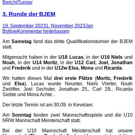
Kategorien
Schlagworte
Bericht
Turnier
3. Runde der BJEM
Posted
Autor
19. September 2023
1. November 2023
Jan
on
Bollow
Kommentar hinterlassen
Am
Samstag
fand das dritte Qualifikationsturnier der BJEM
statt.
Mitgemacht haben in der
U18 Lucas
, in der
U16 Niels
und
Noah
, in der
U14 Moritz
, in der
U12 Carl, Joel, Jonathan
und
Frederik
und in der
U12w Elsa, Mona
und
Ricarda
.
Wir hatten dieses Mal
drei erste Plätze
(
Moritz, Frederik
und
Elsa
). Lucas wurde Neunter, Niels Vierter, Noah
Zwölfter, Joel Sechster, Jonathan 25., Carl 29., Ricarda
Siebte und Mona Achte .
Der letzte Termin ist am 30.09. in Kevelaer.
Am
Sonntag
fanden zwei Mannschaftsspiele und die U10
NRW Mannschaft Meisterschaft statt.
Bei der U10 Mannschaft Meisterschaft hat unsere