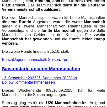
Mannschaft (
Theo, Frederik, Joel
und
Laurenz
) den
dritten
Platz
erreicht. Das Team hat sich damit
für die Deutsche
Vereinsmeisterschaft qualifiziert
.
Die zwei Mannschaftsspiele waren für beide Mannschaften
die
erste Runde
. Angetreten waren die
zweite Mannschaft
gegen die zweite Mannschaft von Rheinhausen in der
Verbandsliga und die
fünfte Mannschaft
gegen die dritte
Mannschaft von Geldern in der Kreisliga. Die
zweite
Mannschaft hat gewonnen
und die
fünfte leider knapp
verloren
.
Die zweite Runde findet am 15.10. statt.
Kategorien
Schlagworte
Bericht
Jugendmannschaft
,
Saison
,
Turnier
Saisonstarte unserer Mannschaften
Posted
Autor
13. September 2023
25. September 2023
Jan
on
Bollow
Kommentar hinterlassen
Dieses Wochenende (09./10.09.2023) hat für viele
Mannschaften die Saison angefangen.
Samstag ging es für die
U20 Mannschaften
los. Aufgrund