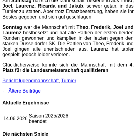
Am
Samstag
hat sich die Mannschaft, bestehend aus
Theo,
Joel, Laurenz, Ricarda und Jakub
, schwer getan, in das
Turnier zu starten. Aber trotz Ersatzbesetzung, haben sie ihr
Bestes gegeben und sich gut geschlagen.
Sonntag
war die Mannschaft mit
Theo, Frederik, Joel und
Laurenz
bestbesetzt und hat alle Partien der ersten beiden
Runden gewonnen und kämpften in der letzten gegen den
starken Düsseldorfer SK. Die Partien von Theo, Frederik und
Joel gingen alle unentschieden aus. Laurenz hat tapfer
gespielt, jedoch leider verloren.
Glücklicherweise konnte sich die Mannschaft mit dem
4.
Platz für die Landesmeisterschaft qualifizieren
.
Kategorien
Schlagworte
Bericht
Jugendmannschaft
,
Turnier
Beitragsnavigation
←
Ältere Beiträge
Aktuelle Ergebnisse
Saison 2025/2026
14.06.2026
beendet
Die nächsten Spiele