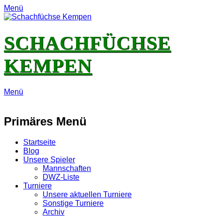
Menü
SCHACHFÜCHSE
KEMPEN
Menü
E-
Feed
YouTube
Instagram
Mail
Primäres Menü
Zum
Startseite
Inhalt
Blog
springen
Unsere Spieler
Mannschaften
DWZ-Liste
Turniere
Unsere aktuellen Turniere
Sonstige Turniere
Archiv