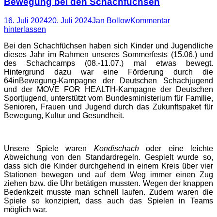
Bewegung bei den Schachfüchsen
Posted
Autor
16. Juli 2024
20. Juli 2024
Jan Bollow
Kommentar
on
hinterlassen
Bei den Schachfüchsen haben sich Kinder und Jugendliche
dieses Jahr im Rahmen unseres Sommerfests (15.06.) und
des Schachcamps (08.-11.07.) mal etwas bewegt.
Hintergrund dazu war eine Förderung durch die
64inBewegung-Kampagne der Deutschen Schachjugend
und der MOVE FOR HEALTH-Kampagne der Deutschen
Sportjugend, unterstützt vom Bundesministerium für Familie,
Senioren, Frauen und Jugend durch das Zukunftspaket für
Bewegung, Kultur und Gesundheit.
Unsere Spiele waren
Kondischach
oder eine leichte
Abweichung von den Standardregeln. Gespielt wurde so,
dass sich die Kinder durchgehend in einem Kreis über vier
Stationen bewegen und auf dem Weg immer einen Zug
ziehen bzw. die Uhr betätigen mussten. Wegen der knappen
Bedenkzeit musste man schnell laufen. Zudem waren die
Spiele so konzipiert, dass auch das Spielen in Teams
möglich war.