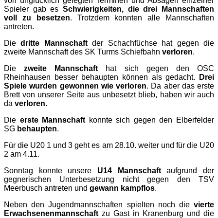
von unglücklich gelegten Terminen und Absagen einzelner
Spieler gab es
Schwierigkeiten, die drei Mannschaften
voll zu besetzen
. Trotzdem konnten alle Mannschaften
antreten.
Die
dritte Mannschaft
der Schachfüchse hat gegen die
zweite Mannschaft des SK Turms Schiefbahn
verloren
.
Die
zweite Mannschaft
hat sich gegen den OSC
Rheinhausen besser behaupten können als gedacht.
Drei
Spiele wurden gewonnen wie verloren
. Da aber das erste
Brett von unserer Seite aus unbesetzt blieb, haben wir auch
da
verloren
.
Die
erste Mannschaft
konnte sich gegen den Elberfelder
SG
behaupten
.
Für die U20 1 und 3 geht es am 28.10. weiter und für die U20
2 am 4.11.
Sonntag konnte unsere
U14 Mannschaft
aufgrund der
gegnerischen Unterbesetzung nicht gegen den TSV
Meerbusch antreten und
gewann kampflos
.
Neben den Jugendmannschaften spielten noch die
vierte
Erwachsenenmannschaft
zu Gast in Kranenburg und die