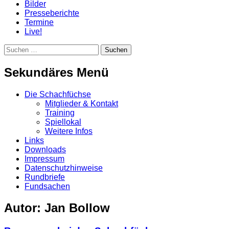
Bilder
Presseberichte
Termine
Live!
Suchen
Suchen
nach:
Sekundäres Menü
Zum
Die Schachfüchse
Inhalt
Mitglieder & Kontakt
springen
Training
Spiellokal
Weitere Infos
Links
Downloads
Impressum
Datenschutzhinweise
Rundbriefe
Fundsachen
Autor:
Jan Bollow