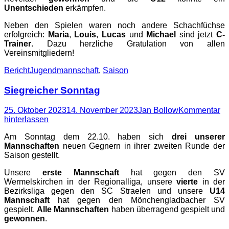
Unentschieden
erkämpfen.
Neben den Spielen waren noch andere Schachfüchse
erfolgreich:
Maria
,
Louis
,
Lucas
und
Michael
sind jetzt
C-
Trainer
. Dazu herzliche Gratulation von allen
Vereinsmitgliedern!
Kategorien
Schlagworte
Bericht
Jugendmannschaft
,
Saison
Siegreicher Sonntag
Posted
Autor
25. Oktober 2023
14. November 2023
Jan Bollow
Kommentar
on
hinterlassen
Am Sonntag dem 22.10. haben sich
drei unserer
Mannschaften
neuen Gegnern in ihrer zweiten Runde der
Saison gestellt.
Unsere
erste Mannschaft
hat gegen den SV
Wermelskirchen in der Regionalliga, unsere
vierte
in der
Bezirksliga gegen den SC Straelen und unsere
U14
Mannschaft
hat gegen den Mönchengladbacher SV
gespielt.
Alle Mannschaften
haben überragend gespielt und
gewonnen
.