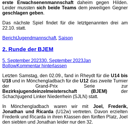
erste Erwachsenenmannschaft
daheim gegen Hilden.
Leider mussten
sich beide Teams
dem jeweiligen Gegner
geschlagen geben
.
Das nächste Spiel findet für die letztgenannten drei am
22.10. statt.
Kategorien
Schlagworte
Bericht
Jugendmannschaft
,
Saison
2. Runde der BJEM
Posted
Autor
5. September 2023
30. September 2023
Jan
on
Bollow
Kommentar hinterlassen
Letzten Samstag, den 02.09., fand in Rheydt für die
U14 bis
U18
und in Mönchengladbach für die
U12
das zweite Turnier
der Grand-Prix Serie zur
Bezirksjugendeinzelmeisterschaft (BJEM)
der
Schachjugend Linker Niederrhein (SJLN) statt.
In Mönchengladbach waren wir mit
Joel, Frederik,
Jonathan und Ricarda
(U12w) vertreten. Davon erzielten
Frederik und Ricarda in ihren Klassen den fünften Platz, Joel
den siebten und Jonathan leider nur den 32.