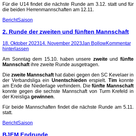
Für die U14 findet die nächste Runde am 3.12. statt und für
die beiden Herrenmannschaften am 12.11.
Kategorien
Schlagworte
Bericht
Saison
2. Runde der zweiten und fünften Mannschaft
Posted
Autor
18. Oktober 2023
14. November 2023
Jan Bollow
Kommentar
on
hinterlassen
Am Sonntag dem 15.10. haben unsere
zweite
und
fünfte
Mannschaft
ihre zweite Runde ausgetragen.
Die
zweite Mannschaft
hat dabei gegen den SC Kevelaer in
der Verbandsliga ein
Unentschieden
erspielt.
Tim
konnte
am Ende die Niederlage verhindern. Die
fünfte Mannschaft
konnte gegen die sechste Mannschaft von Turm Krefeld in
der Kreisliga
gewinnen
.
Für beide Mannschaften findet die nächste Runde am 5.11.
statt.
Kategorien
Schlagworte
Bericht
Saison
BJEM Endrunde