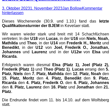
Posted
Autor
3. Oktober 2023
1. November 2023
Jan Bollow
Kommentar
on
hinterlassen
Dieses Wochenende (30.9. und 1.10.) fand das
letzte
Qualifikationsturnier der BJEM
in Kevelaer statt.
Wir waren wieder stark und breit mit 14 Schachfüchsen
vertreten: In der
U18
von
Lucas
, in der
U16
von
Niels, Noah,
Mathilda
und
Theo
, in der
U14
von
Frederik H., Moritz
und
Benedikt
, in der
U12
von
Joel, Frederik O., Jonathan,
Johannes
und
Laurenz
und in der
U12w
von
Elsa
und
Ricarda
.
Erfolgreich waren diesmal
Elsa (Platz 1), Joel (Platz 2),
Frederik (Platz 1)
und
Theo (Platz 1)
.
Lucas
errang den
5.
Platz, Niels
den
7. Platz, Mathilda
den
12. Platz, Noah
den
15. Platz, Moritz
den
4. Platz, Benedikt
den
9. Platz,
Ricarda
den
4. Platz, Frederik O.
den
6. Platz, Johannes
den
8. Platz, Laurenz
den
16. Platz
und
Jonathan
den
21.
Platz
.
Die Endrunde findet vom 11. bis 14.10. auf dem Wolfsberg
statt.