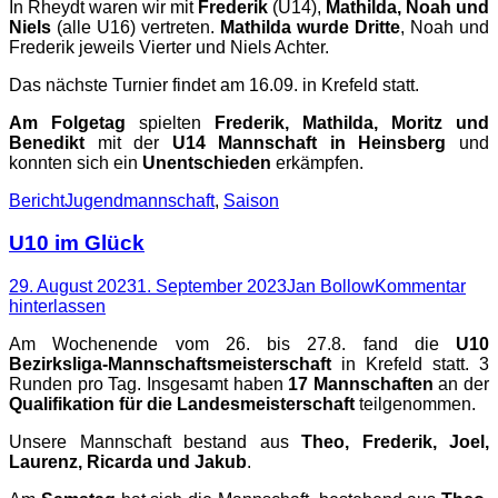
In Rheydt waren wir mit
Frederik
(U14),
Mathilda, Noah und
Niels
(alle U16) vertreten.
Mathilda wurde Dritte
, Noah und
Frederik jeweils Vierter und Niels Achter.
Das nächste Turnier findet am 16.09. in Krefeld statt.
Am Folgetag
spielten
Frederik, Mathilda, Moritz und
Benedikt
mit der
U14 Mannschaft in Heinsberg
und
konnten sich ein
Unentschieden
erkämpfen.
Kategorien
Schlagworte
Bericht
Jugendmannschaft
,
Saison
U10 im Glück
Posted
Autor
29. August 2023
1. September 2023
Jan Bollow
Kommentar
on
hinterlassen
Am Wochenende vom 26. bis 27.8. fand die
U10
Bezirksliga-Mannschaftsmeisterschaft
in Krefeld statt. 3
Runden pro Tag. Insgesamt haben
17 Mannschaften
an der
Qualifikation für die Landesmeisterschaft
teilgenommen.
Unsere Mannschaft bestand aus
Theo, Frederik, Joel,
Laurenz, Ricarda und Jakub
.