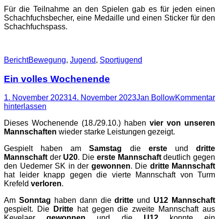
Für die Teilnahme an den Spielen gab es für jeden einen
Schachfuchsbecher, eine Medaille und einen Sticker für den
Schachfuchspass.
Kategorien
Schlagworte
Bericht
Bewegung
,
Jugend
,
Sportjugend
Ein volles Wochenende
Posted
Autor
1. November 2023
14. November 2023
Jan Bollow
Kommentar
on
hinterlassen
Dieses Wochenende (18./29.10.) haben
vier von unseren
Mannschaften
wieder starke Leistungen gezeigt.
Gespielt haben am
Samstag
die
erste
und
dritte
Mannschaft
der
U20
. Die
erste Mannschaft
deutlich gegen
den Uedemer SK in der
gewonnen
. Die
dritte Mannschaft
hat leider knapp gegen die vierte Mannschaft von Turm
Krefeld
verloren
.
Am
Sonntag
haben dann die
dritte
und
U12 Mannschaft
gespielt. Die
Dritte
hat gegen die zweite Mannschaft aus
Kevelaer
gewonnen
und die
U12
konnte ein