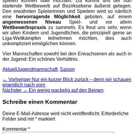
spielen können oder möchten. Da kommt uns der nun
startende Wettbewerb auf Bezirksebene äußerst gelegen.
Den erwähnten Spielerinnen und Spielern wird so nämlich
eine
hervorragende Möglichkeit
geboten, auf einem
angemessenen Niveau
Spiel- und vor allem
Wettbewerbspraxis
zu sammeln. Es freut uns sehr, wenn
wir allen Kindern und Jugendlichen, die prinzipiell gerne an
Liga-Wettkämpfen teilnehmen möchten, dies auch
unkompliziert ermöglichen können.
Vier Mannschaften sowohl bei den Erwachsenen als auch in
der Jugend: Ein schönes Verhältnis.
Kategorien
Schlagworte
Aktuell
Jugendmannschaft
,
Saison
Beitragsnavigation
Vorheriger
← Vorheriger
Nur ein kurzer Blick zurück – denn wir schauen
Beitrag:
eigentlich nach vorn
Nächster
Nächster →
Ein wenig wackelig auf den Beinen
Beitrag:
Schreibe einen Kommentar
Deine E-Mail-Adresse wird nicht veröffentlicht.
Erforderliche
Felder sind mit
*
markiert
Kommentar
*