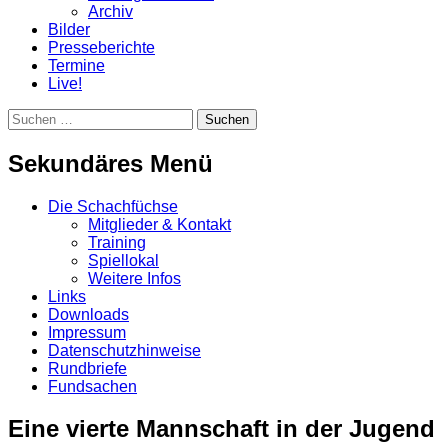
Archiv
Bilder
Presseberichte
Termine
Live!
Suchen
Suchen
nach:
Sekundäres Menü
Zum
Die Schachfüchse
Inhalt
Mitglieder & Kontakt
springen
Training
Spiellokal
Weitere Infos
Links
Downloads
Impressum
Datenschutzhinweise
Rundbriefe
Fundsachen
Eine vierte Mannschaft in der Jugend