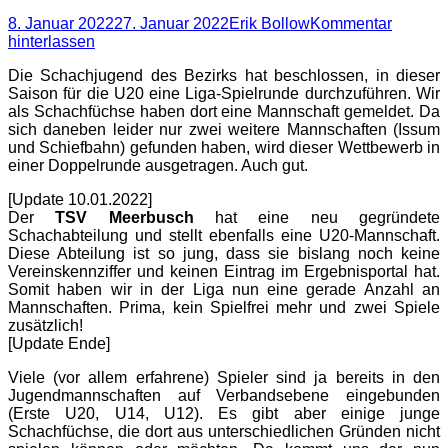
Posted
Autor
8. Januar 2022
27. Januar 2022
Erik Bollow
Kommentar
on
hinterlassen
Die Schachjugend des Bezirks hat beschlossen, in dieser
Saison für die U20 eine Liga-Spielrunde durchzuführen. Wir
als Schachfüchse haben dort eine Mannschaft gemeldet. Da
sich daneben leider nur zwei weitere Mannschaften (Issum
und Schiefbahn) gefunden haben, wird dieser Wettbewerb in
einer Doppelrunde ausgetragen. Auch gut.
[Update 10.01.2022]
Der
TSV Meerbusch
hat eine neu gegründete
Schachabteilung und stellt ebenfalls eine U20-Mannschaft.
Diese Abteilung ist so jung, dass sie bislang noch keine
Vereinskennziffer und keinen Eintrag im Ergebnisportal hat.
Somit haben wir in der Liga nun eine gerade Anzahl an
Mannschaften. Prima, kein Spielfrei mehr und zwei Spiele
zusätzlich!
[Update Ende]
Viele (vor allem erfahrene) Spieler sind ja bereits in den
Jugendmannschaften auf Verbandsebene eingebunden
(Erste U20, U14, U12). Es gibt aber einige junge
Schachfüchse, die dort aus unterschiedlichen Gründen nicht