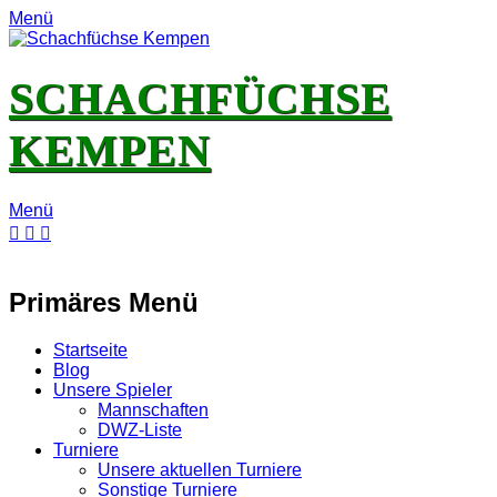
Menü
SCHACHFÜCHSE
KEMPEN
Menü
E-
Feed
YouTube
Instagram
Mail
Primäres Menü
Zum
Startseite
Inhalt
Blog
springen
Unsere Spieler
Mannschaften
DWZ-Liste
Turniere
Unsere aktuellen Turniere
Sonstige Turniere