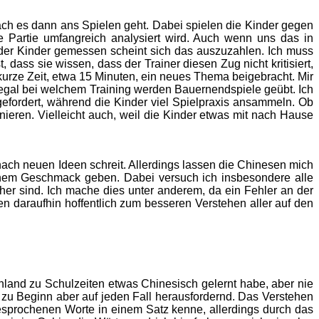
nach es dann ans Spielen geht. Dabei spielen die Kinder gegen
Partie umfangreich analysiert wird. Auch wenn uns das in
e der Kinder gemessen scheint sich das auszuzahlen. Ich muss
 dass sie wissen, dass der Trainer diesen Zug nicht kritisiert,
kurze Zeit, etwa 15 Minuten, ein neues Thema beigebracht. Mir
 egal bei welchem Training werden Bauernendspiele geübt. Ich
gefordert, während die Kinder viel Spielpraxis ansammeln. Ob
tionieren. Vielleicht auch, weil die Kinder etwas mit nach Hause
nach neuen Ideen schreit. Allerdings lassen die Chinesen mich
inem Geschmack geben. Dabei versuch ich insbesondere alle
cher sind. Ich mache dies unter anderem, da ein Fehler an der
en daraufhin hoffentlich zum besseren Verstehen aller auf den
hland zu Schulzeiten etwas Chinesisch gelernt habe, aber nie
r zu Beginn aber auf jeden Fall herausfordernd. Das Verstehen
 gesprochenen Worte in einem Satz kenne, allerdings durch das