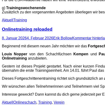
g)
Trainingswochenende
Zusätzlich zu den vorgenannten Angeboten überlegen wir beso
Kategorien
Schlagworte
Aktuell
Training
Onlinetraining reloaded
Posted
Autor
8. Januar 2026
4. Februar 2026
Erik Bollow
Kommentar hinterl
on
Beginnend mit diesem neuen Jahr möchten wir das
Fortgesch
Louis Nopper
von den Schachfüchsen
Kempen
und
Pau
Onlinetraining
anzubieten.
Gestern ist dieses Projekt gestartet. Nach einer kurzen Fi
übernahm die erste Trainingseinheit. Am 14.01. führt Paul das P
Dieses Fortgeschrittenentraining richtet sich grundsätzlich an
Wir wünschen allen Teilnehmerinnen und Teilnehmern viel Sp
Interesse geweckt? Dann kannst du dich gerne jederzeit per E
Kategorien
Schlagworte
Aktuell
Onlineschach
,
Training
,
Verein