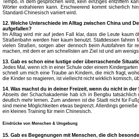
Tempo, in dem gesprochen wird, kein einziges entziffern ka
Wörter extrahieren kann. Erschwerend kommt sicherlich hi
Standard-Chinesisch variiert wird.
12. Welche Unterschiede im Alltag zwischen China und De
aufgefallen?
Im Alltag wird mir auf jeden Fall klar, dass die Leute kaum
Straßenbahn werden hier kaum benutzt. Stattdessen fahren fa
vielen Straßen, sorgen aber dennoch beim Autofahren für re
machen, mit dem er am schnellsten am Ziel ist und am wenigst
13. Gab es schon eine lustige oder überraschende Situati
Jedes Mal, wenn ich in einer Schule oder einem Kindergarten b
schnell um mich eine Traube an Kindern, die mich fragt, woh
die Kinder so reagieren, ist vielleicht nicht wirklich komisch,
14. Was machst du in deiner Freizeit, wenn du nicht in de
Abseits der Schachakademie hab ich in Bengbu tatsächlich nic
deutlich mehr lernen. Zum anderen ist die Stadt nicht für Fu
sind meine Möglichkeiten etwas begrenzt. Allerdings genieße 
ein kleines Training für mein Chinesisch.
Eindrücke von Menschen & Umgebung
15. Gab es Begegnungen mit Menschen, die dich besonde