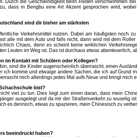
nn. Durch die Geschwindigkeit beim Reden verschwimmen bei m
nzu, dass in Bengbu eine Art Akzent gesprochen wird, wobei
utschland sind dir bisher am stärksten
 öffentliche Verkehrsmittel nutzen. Dabei am häufigsten noch 
st alle mit dem Auto und falls nicht, dann wird mit dem Rolle
ichlich Chaos, denn es scheint keine wirklichen Verkehrsregel
en Leuten im Weg ist. Das ist durchaus etwas abenteuerlich, abe
on im Kontakt mit Schülern oder Kollegen?
in, sind die Kinder augenscheinlich überrascht, einen Auslände
er ich komme und etwaige andere Sachen, die ich auf Grund mei
 überrascht mich allerdings jedes Mal aufs Neue und bringt mich 
r Schachschule bist?
ht viel zu tun. Dies liegt zum einen daran, dass mein Chinesi
ßgänger ausgelegt und da mir der Straßenverkehr zu wuselig ist 
ich es dennoch, etwas zu spazieren, mein Chinesisch zu verbess
rs beeindruckt haben?