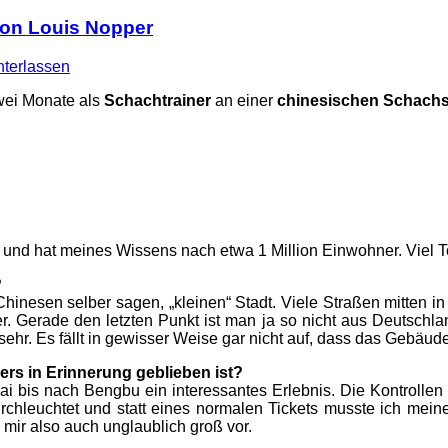
von Louis Nopper
terlassen
zwei Monate als
Schachtrainer
an einer
chinesischen Schach
e und hat meines Wissens nach etwa 1 Million Einwohner. Viel To
?
hinesen selber sagen, „kleinen“ Stadt. Viele Straßen mitten in 
r. Gerade den letzten Punkt ist man ja so nicht aus Deutschl
r. Es fällt in gewisser Weise gar nicht auf, dass das Gebäude 
ders in Erinnerung geblieben ist?
i bis nach Bengbu ein interessantes Erlebnis. Die Kontrollen f
urchleuchtet und statt eines normalen Tickets musste ich mei
mir also auch unglaublich groß vor.