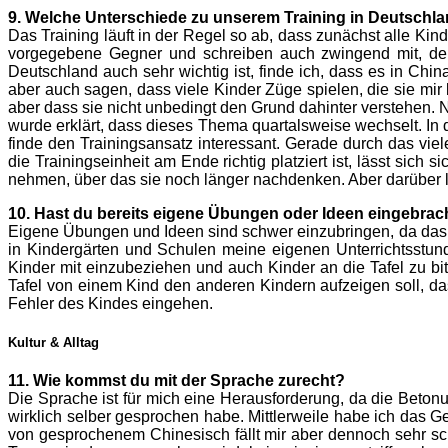
9. Welche Unterschiede zu unserem Training in Deutschla
Das Training läuft in der Regel so ab, dass zunächst alle Ki
vorgegebene Gegner und schreiben auch zwingend mit, den
Deutschland auch sehr wichtig ist, finde ich, dass es in Ch
aber auch sagen, dass viele Kinder Züge spielen, die sie mir b
aber dass sie nicht unbedingt den Grund dahinter verstehen. 
wurde erklärt, dass dieses Thema quartalsweise wechselt. In
finde den Trainingsansatz interessant. Gerade durch das vie
die Trainingseinheit am Ende richtig platziert ist, lässt sich 
nehmen, über das sie noch länger nachdenken. Aber darüber lä
10. Hast du bereits eigene Übungen oder Ideen eingebrac
Eigene Übungen und Ideen sind schwer einzubringen, da das Sy
in Kindergärten und Schulen meine eigenen Unterrichtsstu
Kinder mit einzubeziehen und auch Kinder an die Tafel zu bit
Tafel von einem Kind den anderen Kindern aufzeigen soll, das
Fehler des Kindes eingehen.
Kultur & Alltag
11. Wie kommst du mit der Sprache zurecht?
Die Sprache ist für mich eine Herausforderung, da die Beton
wirklich selber gesprochen habe. Mittlerweile habe ich das G
von gesprochenem Chinesisch fällt mir aber dennoch sehr schw