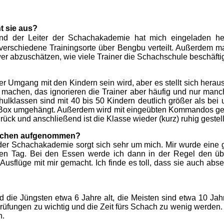
ht sie aus?
er Leiter der Schachakademie hat mich eingeladen her
0 verschiedene Trainingsorte über Bengbu verteilt. Außerdem m
er abzuschätzen, wie viele Trainer die Schachschule beschäftig
er Umgang mit den Kindern sein wird, aber es stellt sich hera
n machen, das ignorieren die Trainer aber häufig und nur man
hulklassen sind mit 40 bis 50 Kindern deutlich größer als bei
e Box umgehängt. Außerdem wird mit eingeübten Kommandos gearb
rück und anschließend ist die Klasse wieder (kurz) ruhig gestell
tlichen aufgenommen?
ter der Schachakademie sorgt sich sehr um mich. Mir wurde eine
en Tag. Bei den Essen werde ich dann in der Regel den üb
usflüge mit mir gemacht. Ich finde es toll, dass sie auch abse
 die Jüngsten etwa 6 Jahre alt, die Meisten sind etwa 10 Jahre
Prüfungen zu wichtig und die Zeit fürs Schach zu wenig werden. E
n.