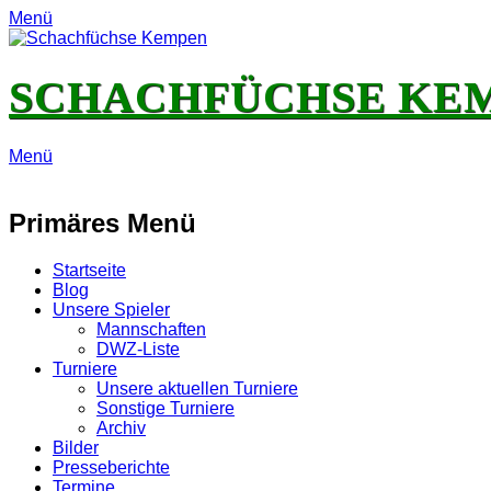
Menü
SCHACHFÜCHSE KE
Menü
E-
Feed
YouTube
Instagram
Mail
Primäres Menü
Zum
Startseite
Inhalt
Blog
springen
Unsere Spieler
Mannschaften
DWZ-Liste
Turniere
Unsere aktuellen Turniere
Sonstige Turniere
Archiv
Bilder
Presseberichte
Termine