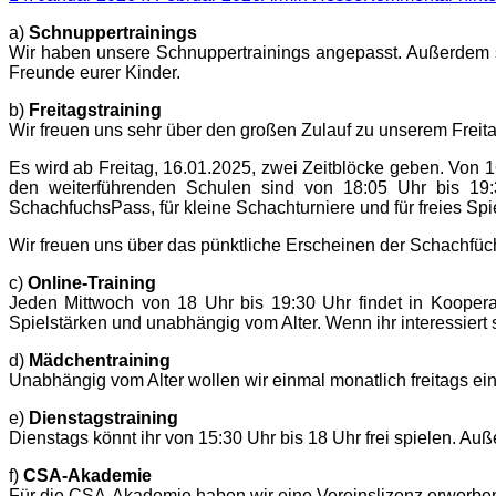
on
a)
Schnuppertrainings
Wir haben unsere Schnuppertrainings angepasst. Außerdem s
Freunde eurer Kinder.
b)
Freitagstraining
Wir freuen uns sehr über den großen Zulauf zu unserem Freitag
Es wird ab Freitag, 16.01.2025, zwei Zeitblöcke geben. Von 
den weiterführenden Schulen sind von 18:05 Uhr bis 19:
SchachfuchsPass, für kleine Schachturniere und für freies Spie
Wir freuen uns über das pünktliche Erscheinen der Schachfüc
c)
Online-Training
Jeden Mittwoch von 18 Uhr bis 19:30 Uhr findet in Kooperati
Spielstärken und unabhängig vom Alter. Wenn ihr interessiert 
d)
Mädchentraining
Unabhängig vom Alter wollen wir einmal monatlich freitags e
e)
Dienstagstraining
Dienstags könnt ihr von 15:30 Uhr bis 18 Uhr frei spielen. Au
f)
CSA-Akademie
Für die CSA-Akademie haben wir eine Vereinslizenz erworben.