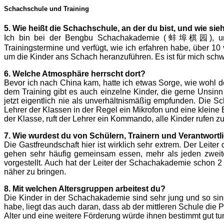
Schachschule und Training
5. Wie heißt die Schachschule, an der du bist, und wie sie
Ich bin bei der Bengbu Schachakademie (蚌埠棋园), und d
Trainingstermine und verfügt, wie ich erfahren habe, über 1
um die Kinder ans Schach heranzuführen. Es ist für mich schw
6. Welche Atmosphäre herrscht dort?
Bevor ich nach China kam, hatte ich etwas Sorge, wie wohl d
dem Training gibt es auch einzelne Kinder, die gerne Unsin
jetzt eigentlich nie als unverhältnismäßig empfunden. Die Sc
Lehrer der Klassen in der Regel ein Mikrofon und eine klein
der Klasse, ruft der Lehrer ein Kommando, alle Kinder rufen zu
7. Wie wurdest du von Schülern, Trainern und Verantwor
Die Gastfreundschaft hier ist wirklich sehr extrem. Der Lei
gehen sehr häufig gemeinsam essen, mehr als jeden zweit
vorgestellt. Auch hat der Leiter der Schachakademie schon 2 A
näher zu bringen.
8. Mit welchen Altersgruppen arbeitest du?
Die Kinder in der Schachakademie sind sehr jung und so sind
habe, liegt das auch daran, dass ab der mittleren Schule die 
Alter und eine weitere Förderung würde ihnen bestimmt gut tu