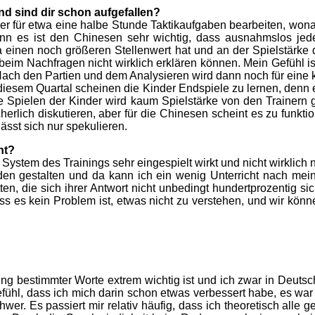
nd sind dir schon aufgefallen?
nder für etwa eine halbe Stunde Taktikaufgaben bearbeiten, wo
n es ist den Chinesen sehr wichtig, dass ausnahmslos jede 
ina einen noch größeren Stellenwert hat und an der Spielstärk
eim Nachfragen nicht wirklich erklären können. Mein Gefühl ist,
Nach den Partien und dem Analysieren wird dann noch für eine 
 diesem Quartal scheinen die Kinder Endspiele zu lernen, denn
le Spielen der Kinder wird kaum Spielstärke von den Trainern 
sicherlich diskutieren, aber für die Chinesen scheint es zu funk
sst sich nur spekulieren.
ht?
stem des Trainings sehr eingespielt wirkt und nicht wirklich 
nden gestalten und da kann ich ein wenig Unterricht nach me
ten, die sich ihrer Antwort nicht unbedingt hundertprozentig si
s es kein Problem ist, etwas nicht zu verstehen, und wir könn
ung bestimmter Worte extrem wichtig ist und ich zwar in Deutsc
efühl, dass ich mich darin schon etwas verbessert habe, es wa
er. Es passiert mir relativ häufig, dass ich theoretisch alle