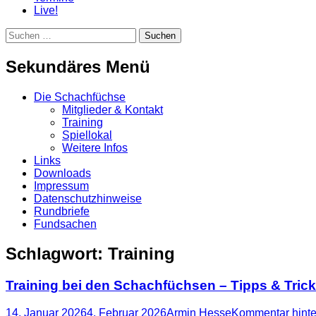
Live!
Suchen
Suchen
nach:
Sekundäres Menü
Zum
Die Schachfüchse
Inhalt
Mitglieder & Kontakt
springen
Training
Spiellokal
Weitere Infos
Links
Downloads
Impressum
Datenschutzhinweise
Rundbriefe
Fundsachen
Schlagwort:
Training
Training bei den Schachfüchsen – Tipps & Tri
Posted
Autor
14. Januar 2026
4. Februar 2026
Armin Hesse
Kommentar hinte