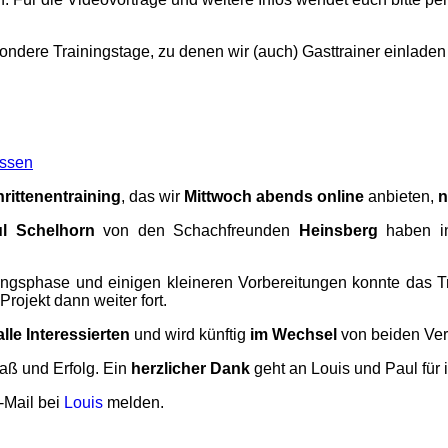
ndere Trainingstage, zu denen wir (auch) Gasttrainer einladen
assen
rittenentraining
, das wir
Mittwoch abends online
anbieten,
n
l Schelhorn
von den Schachfreunden
Heinsberg
haben 
ndungsphase und einigen kleineren Vorbereitungen konnte das T
rojekt dann weiter fort.
alle Interessierten
und wird künftig
im Wechsel
von beiden Ver
aß und Erfolg. Ein
herzlicher Dank
geht an Louis und Paul für
-Mail bei
Louis
melden.