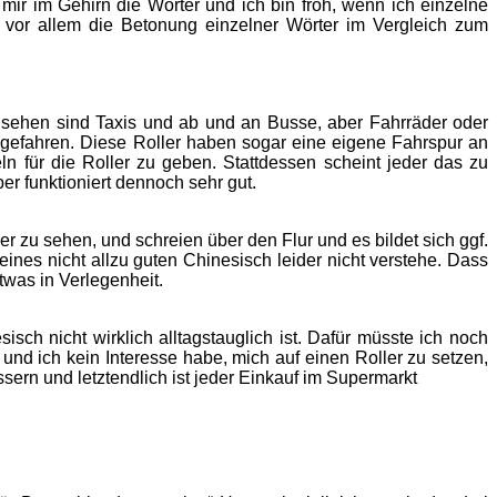
ir im Gehirn die Wörter und ich bin froh, wenn ich einzelne
 vor allem die Betonung einzelner Wörter im Vergleich zum
zu sehen sind Taxis und ab und an Busse, aber Fahrräder oder
r gefahren. Diese Roller haben sogar eine eigene Fahrspur an
n für die Roller zu geben. Stattdessen scheint jeder das zu
r funktioniert dennoch sehr gut.
r zu sehen, und schreien über den Flur und es bildet sich ggf.
nes nicht allzu guten Chinesisch leider nicht verstehe. Dass
etwas in Verlegenheit.
sch nicht wirklich alltagstauglich ist. Dafür müsste ich noch
und ich kein Interesse habe, mich auf einen Roller zu setzen,
ern und letztendlich ist jeder Einkauf im Supermarkt