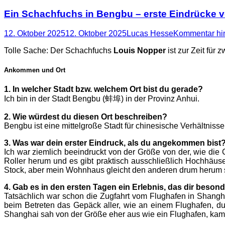
Ein Schachfuchs in Bengbu – erste Eindrücke 
Posted
Autor
12. Oktober 2025
12. Oktober 2025
Lucas Hesse
Kommentar hin
on
Tolle Sache: Der Schachfuchs
Louis Nopper
ist zur Zeit für 
Ankommen und Ort
1. In welcher Stadt bzw. welchem Ort bist du gerade?
Ich bin in der Stadt Bengbu (蚌埠) in der Provinz Anhui.
2. Wie würdest du diesen Ort beschreiben?
Bengbu ist eine mittelgroße Stadt für chinesische Verhältniss
3. Was war dein erster Eindruck, als du angekommen bist
Ich war ziemlich beeindruckt von der Größe von der, wie die C
Roller herum und es gibt praktisch ausschließlich Hochhäuse
Stock, aber mein Wohnhaus gleicht den anderen drum herum seh
4. Gab es in den ersten Tagen ein Erlebnis, das dir beson
Tatsächlich war schon die Zugfahrt vom Flughafen in Shangha
beim Betreten das Gepäck aller, wie an einem Flughafen, d
Shanghai sah von der Größe eher aus wie ein Flughafen, kam 