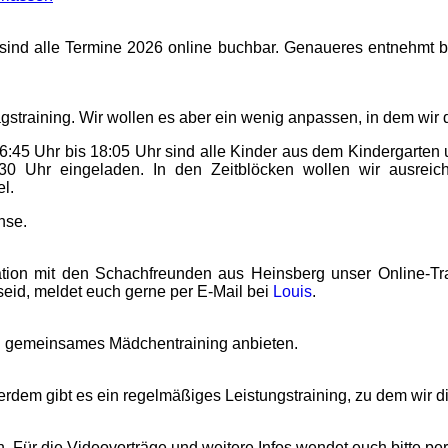
ind alle Termine 2026 online buchbar. Genaueres entnehmt bi
straining. Wir wollen es aber ein wenig anpassen, in dem wir d
16:45 Uhr bis 18:05 Uhr sind alle Kinder aus dem Kindergarte
30 Uhr eingeladen. In den Zeitblöcken wollen wir ausreic
l.
hse.
on mit den Schachfreunden aus Heinsberg unser Online-Training
seid, meldet euch gerne per E-Mail bei
Louis
.
in gemeinsames Mädchentraining anbieten.
ßerdem gibt es ein regelmäßiges Leistungstraining, zu dem wir 
 Für die Videovorträge und weitere Infos wendet euch bitte pe