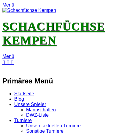
Menü
SCHACHFÜCHSE
KEMPEN
Menü
E-
Feed
YouTube
Instagram
Mail
Primäres Menü
Zum
Startseite
Inhalt
Blog
springen
Unsere Spieler
Mannschaften
DWZ-Liste
Turniere
Unsere aktuellen Turniere
Sonstige Turniere