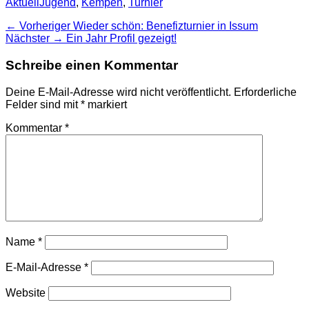
Kategorien
Schlagworte
Aktuell
Jugend
,
Kempen
,
Turnier
Beitragsnavigation
Vorheriger
← Vorheriger
Wieder schön: Benefizturnier in Issum
Nächster
Beitrag:
Nächster →
Ein Jahr Profil gezeigt!
Beitrag:
Schreibe einen Kommentar
Deine E-Mail-Adresse wird nicht veröffentlicht.
Erforderliche
Felder sind mit
*
markiert
Kommentar
*
Name
*
E-Mail-Adresse
*
Website