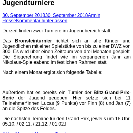
Jugendturniere
Posted
Autor
30. September 2018
30. September 2018
Armin
on
Hesse
Kommentar hinterlassen
Derzeit finden zwei Turniere im Jugendbereich statt.
Das
Bronsteinturnier
richtet sich an alle Kinder und
Jugendlichen mit einer Spielstärke von bis zu einer DWZ von
800. Es wird über einen Zeitraum von drei Monaten gespielt.
Die Siegerehrung findet wie im vergangenen Jahr am
Nikolaus-Spieleabend im festlichen Rahmen statt.
Nach einem Monat ergibt sich folgende Tabelle:
Außerdem hat es bereits ein Turnier der
Blitz-Grand-Prix-
Serie
der Jugend gegeben. Hier setzte sich bei 11
Teilnehmer*innen Lucas (9 Punkte) vor Finn (8) und Jan (7)
an die Spitze des Feldes.
Die nächsten Termine für den Grand-Prix, jeweils um 18 Uhr:
05.10. / 02.11. / 21.12. / 01.02.!