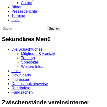
Archiv
Bilder
Presseberichte
Termine
Live!
Suchen
Suchen
nach:
Sekundäres Menü
Zum
Die Schachfüchse
Inhalt
Mitglieder & Kontakt
springen
Training
Spiellokal
Weitere Infos
Links
Downloads
Impressum
Datenschutzhinweise
Rundbriefe
Fundsachen
Zwischenstände vereinsinterner